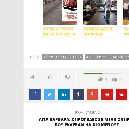
ΣΥΓΚΕΝΤΡΩΣΗ
ΣΥΝΕΔΡΙΑΣΕ Η
Συ
ΚΑΤΑ ΤΟΥ ΧΥΤΑ
ΠΟΛΙΤΙΚΗ
Πα
ΦΥΛΗΣ ΣΤΙΣ 5
ΠΡΟΣΤΑΣΙΑ
το
ΙΟΥΝΙΟΥ ΑΠΟ
ΔΥΤΙΚΗΣ
Δυ
ΤΙΣ
ΑΘΗΝΑΣ
ΣΥΝΤΟΝΙΣΤΙΚΕΣ
TAGS:
ΑΝΔΡΕΑΣ ΛΕΩΤΣΑΚΟΣ
ΑΝΤΙΠΕΡΙΦΕΡΕΙΑΡΧΗΣ 
ΕΠΙΤΡΟΠΕΣ
ΔΥΤΙΚΗΣ
ΑΤΤΙΚΗΣ &
ΔΥΤΙΚΗΣ
0
0
ΑΘΗΝΑΣ
ΠΡΟΗΓΟΥΜΕΝΟ
ΑΓΙΑ ΒΑΡΒΑΡΑ: ΧΕΙΡΟΠΕΔΕΣ ΣΕ ΜΕΛΗ ΣΠΕΙ
ΠΟΥ ΕΚΛΕΒΑΝ ΗΛΙΚΙΩΜΕΝΟΥΣ