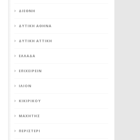
ΔΗΜΑΡΧΟΙ!
28
ΔΙΕΘΝΉ
Ιουλίου
28
2020
Ιουλίου
Maxitis
2020
Petroupolis
ΔΥΤΙΚΉ ΑΘΉΝΑ
Maxitis
Petroupolis
ΔΥΤΙΚΉ ΑΤΤΙΚΉ
ΕΛΛΆΔΑ
ΕΠΙΧΕΙΡΕΊΝ
ΊΛΙΟΝ
ΚΙΚΙΡΙΚΟΥ
ΜΑΧΗΤΗΣ
ΠΕΡΙΣΤΈΡΙ