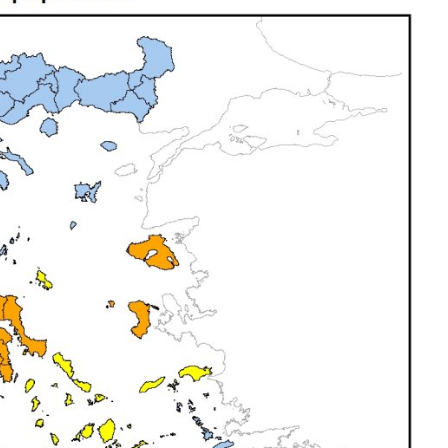
Η ΔΙΠΛΩΜΑΤΟΣ
ΔΗΜΟΙ ΣΦΥΡΙΖΟΥΝ ΑΔΙΑΦΟΡΑ!
28
Ιουλίου
2020
Maxitis
Petroupolis