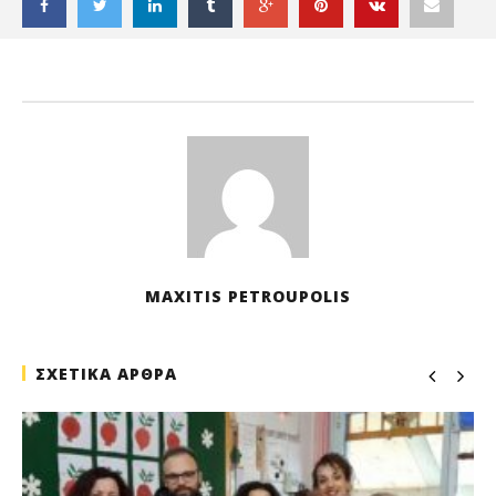
21
Δεκ
202
M
Pet
MAXITIS PETROUPOLIS
ΣΧΕΤΙΚΑ ΑΡΘΡΑ