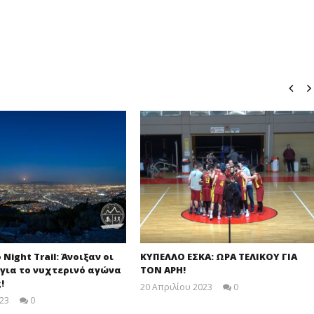
o Night Trail: Άνοιξαν οι
ΚΥΠΕΛΛΟ ΕΣΚΑ: ΩΡΑ ΤΕΛΙΚΟΥ ΓΙΑ
για το νυχτερινό αγώνα
ΤΟΝ ΑΡΗ!
!
20 Απριλίου 2023
0
maxitis-
023
0
online
maxitis-