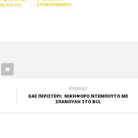
κη για τις
ΣΤΗΝ ΠΡΕΜΙΕΡΑ,
ναίκες ήττα
73-43 ΤΗΝ
α τους άνδρες
ΥΠΕΡΟΧΗ ΕΞ.
α Χανιά!
ΕΠΟΜΕΝΟ
ΚΑΕ ΠΕΡΙΣΤΕΡΙ: ΝΙΚΗΦΟΡΟ ΝΤΕΜΠΟΥΤΟ ΜΕ
ΣΠΑΝΟΥΛΗ ΣΤΟ BCL