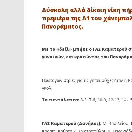
Δύσκολη αλλά δίκαιη νίκη πήρ
πρεμιέρα της Α1 του χάντμπολ
Πανοράματος.
Με το «δεξί» μπήκε ο ΓΑΣ Καματερού 
ΔΙΑΒΑΖΕΤΕ ΤΩΡΑ
γυναικών, επικρατώντας του Πανοράματ
ΓΑΣ ΚΑΜΑΤΕΡΟΥ: ΝΙΚΗ ΣΤΗΝ
Ακαδημία
ΠΡΕΜΙΕΡΑ ΟΙ ΓΥΝΑΙΚΕΣ, 35-34 ΤΟ
Κεραυνός
ΠΑΝΟΡΑΜΑ
ενώνουν 
Πρωταγωνίστριες για τις γηπεδούχες ήταν η 
4
4
Οκτωβρίου
Οκτωβρίου
γκολ.
2022
2022
Maxitis
Maxitis
Petroupolis
Petroupolis
Τα πεντάλεπτα:
3-3, 7-6, 10-9, 12-13, 14-15
ΓΑΣ Καματερού (Δανήλος):
Μ. Βασιλείου, 
Κόρατς, Κούρτη 2, Χριστοπούλου 6, Γεωργιάδ