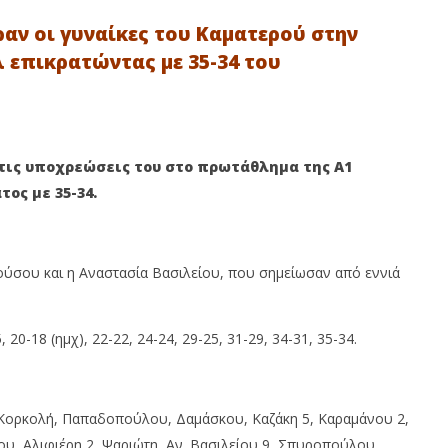
αν οι γυναίκες του Καματερού στην
 επικρατώντας με 35-34 του
στις υποχρεώσεις του στο πρωτάθλημα της Α1
ος με 35-34.
 Πετρούπολης: Άρης -
10ο Poikilo Night Trail: Άνοιξαν οι
 και Αναγέννηση
εγγραφές για το νυχτερινό
τις δυνάμεις τους!
αγώνα της πόλης!
Ρούσου και η Αναστασία Βασιλείου, που σημείωσαν από εννιά
4
Οκτωβρίου
2022
Maxitis
Petroupolis
, 20-18 (ημχ), 22-22, 24-24, 29-25, 31-29, 34-31, 35-34.
Κορκολή, Παπαδοπούλου, Δαμάσκου, Καζάκη 5, Καραμάνου 2,
ου, Αλιφιέρη 2, Ψαριώτη, Αν. Βασιλείου 9, Σπυροπούλου,