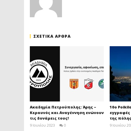
ΣΧΕΤΙΚΑ ΑΡΘΡΑ
Ακαδημία Πετρούπολης: Άρης –
10ο Poikil
Κεραυνός και Αναγέννηση ενώνουν
εγγραφές 
τις δυνάμεις τους!
της πόλης
9 Ιουνίου 2023
0
9 Ιουνίου 2
maxitis-