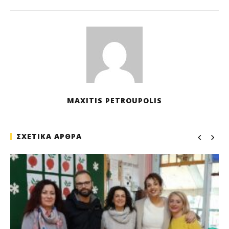
202
M
Pet
MAXITIS PETROUPOLIS
ΣΧΕΤΙΚΑ ΑΡΘΡΑ