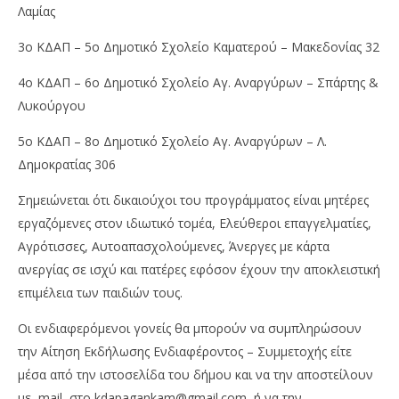
Λαμίας
3ο ΚΔΑΠ – 5ο Δημοτικό Σχολείο Καματερού – Μακεδονίας 32
4ο ΚΔΑΠ – 6ο Δημοτικό Σχολείο Αγ. Αναργύρων – Σπάρτης &
Λυκούργου
5ο ΚΔΑΠ – 8ο Δημοτικό Σχολείο Αγ. Αναργύρων – Λ.
Δημοκρατίας 306
Σημειώνεται ότι δικαιούχοι του προγράμματος είναι μητέρες
εργαζόμενες στον ιδιωτικό τομέα, Ελεύθεροι επαγγελματίες,
Αγρότισσες, Αυτοαπασχολούμενες, Άνεργες με κάρτα
ανεργίας σε ισχύ και πατέρες εφόσον έχουν την αποκλειστική
επιμέλεια των παιδιών τους.
Οι ενδιαφερόμενοι γονείς θα μπορούν να συμπληρώσουν
την Αίτηση Εκδήλωσης Ενδιαφέροντος – Συμμετοχής είτε
μέσα από την ιστοσελίδα του δήμου και να την αποστείλουν
με mail στο kdapagankam@gmail.com, ή να την