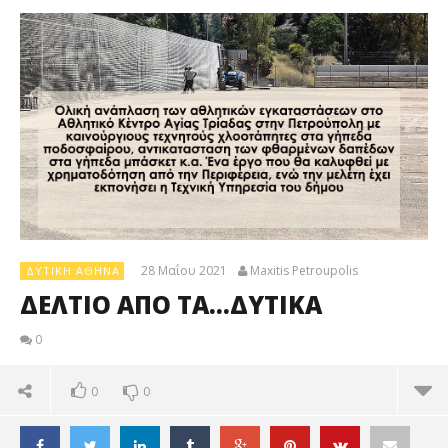
28 Μαΐου 2021
Maxitis Petroupolis
ΔΥΤΙΚΉ ΑΘΉΝΑ
ΔΕΛΤΙΟ ΑΠΟ ΤΑ…ΔΥΤΙΚΑ
0
0
0