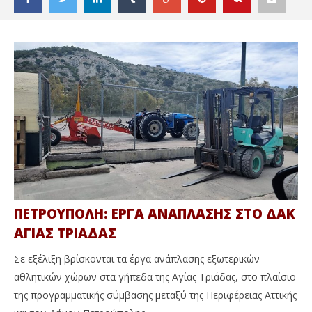
ΠΕΤΡΟΥΠΟΛΗ: ΕΡΓΑ ΑΝΑΠΛΑΣΗΣ ΣΤΟ ΔΑΚ
ΔΙΑΒΑΖΕΤΕ ΤΩΡΑ
ΑΓΙΑΣ ΤΡΙΑΔΑΣ
ΔΕΛΤΙΟ ΑΠΟ ΤΑ…ΔΥΤΙΚΑ
ΤΕ
ΚΑ
28
Σε εξέλιξη βρίσκονται τα έργα ανάπλασης εξωτερικών
Μαΐου
28
αθλητικών χώρων στα γήπεδα της Αγίας Τριάδας, στο πλαίσιο
2021
Μα
Maxitis
202
της προγραμματικής σύμβασης μεταξύ της Περιφέρειας Αττικής
Petroupolis
M