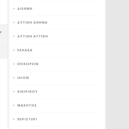
ΔΙΕΘΝΉ
ΔΥΤΙΚΉ ΑΘΉΝΑ
ΔΥΤΙΚΉ ΑΤΤΙΚΉ
ΕΛΛΆΔΑ
ΕΠΙΧΕΙΡΕΊΝ
ΊΛΙΟΝ
ΚΙΚΙΡΙΚΟΥ
ΜΑΧΗΤΗΣ
ΠΕΡΙΣΤΈΡΙ
ΔΥΤΙΚΗ ΑΘΗΝΑ: ΠΟΙΟΙ ΟΙ
ΚΑΥΤΟ ΣΑΒΒΑΤΟΚΥΡΙΑΚΟ Γ
ΣΥΝΔΥΑΣΜΟΙ ΚΑΙ ΟΙ ΥΠΟΨΗΦΙΟΙ
ΟΜΑΔΕΣ ΤΗΣ ΔΥΤΙΚΗΣ Α