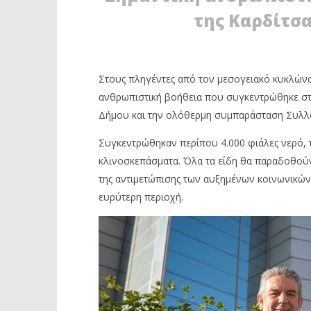
της Καρδίτσα
Στους πληγέντες από τον μεσογειακό κυκλώνα
ΔΙΑΒΑΖΕΤΕ ΤΩΡΑ
ανθρωπιστική βοήθεια που συγκεντρώθηκε στο
Δήμου και την ολόθερμη συμπαράσταση Συλλό
ΔΗΜΟΣ ΙΛΙΟΥ: ΑΝΘΡΩΠΙΣΤΙΚΗ
ΙΛΙΟΝ: Η
ΒΟΗΘΕΙΑ ΣΤΟΥΣ ΠΛΗΓΕΝΤΕΣ ΤΗΣ
ΠΑΡΑΒΑΤ
Συγκεντρώθηκαν περίπου 4.000 φιάλες νερό, τρ
ΚΑΡΔΙΤΣΑΣ
ΠΡΟΒΛΗΜ
κλινοσκεπάσματα. Όλα τα είδη θα παραδοθούν
6
6
Οκτωβρίου
Οκτωβρίου
της αντιμετώπισης των αυξημένων κοινωνικών
2020
2020
Maxitis
Maxitis
ευρύτερη περιοχή.
Petroupolis
Petroupolis