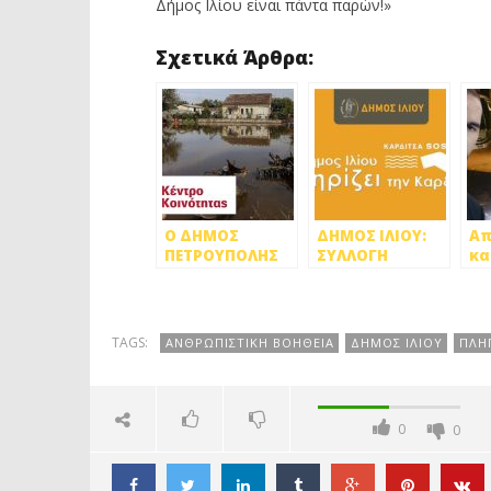
Δήμος Ιλίου είναι πάντα παρών!»
Σχετικά Άρθρα:
Ο ΔΗΜΟΣ
ΔΗΜΟΣ ΙΛΙΟΥ:
Απ
ΠΕΤΡΟΥΠΟΛΗΣ
ΣΥΛΛΟΓΗ
κα
ΣΤΗΡΙΖΕΙ ΤΟΥΣ
ΤΡΟΦΙΜΩΝ ΚΑΙ
εν
ΠΛΗΓΕΝΤΕΣ ΤΗΣ
ΕΙΔΩΝ ΠΡΩΤΗΣ
πλ
ΚΑΡΔΙΤΣΑς
ΑΝΑΓΚΗΣ ΓΙΑ
τη
ΤΟΥΣ
TAGS:
ΑΝΘΡΩΠΙΣΤΙΚΗ ΒΟΗΘΕΙΑ
ΔΗΜΟΣ ΙΛΙΟΥ
ΠΛΗ
ΠΛΗΓΕΝΤΕΣ
ΣΤΗΝ ΚΑΡΔΙΤΣΑ
0
0