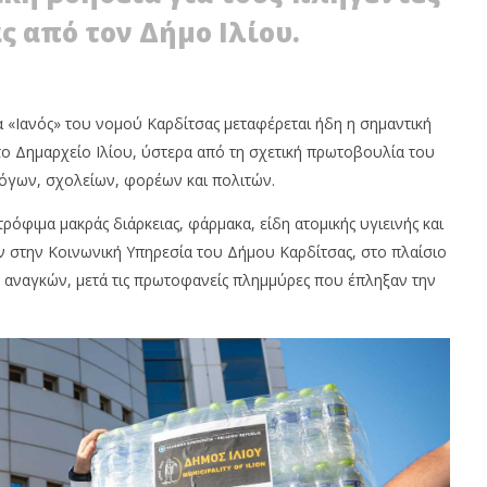
ς από τον Δήμο Ιλίου.
 «Ιανός» του νομού Καρδίτσας μεταφέρεται ήδη η σημαντική
 Δημαρχείο Ιλίου, ύστερα από τη σχετική πρωτοβουλία του
γων, σχολείων, φορέων και πολιτών.
 ΝΕΑΝΙΚΗ
ΙΛΙΟΝ: ΕΠΙΒΑΙΝΟΝΤΕΣ ΣΕ ΛΕΥΚΟ
ΙΚΟΤΗΤΑ
ΒΑΝ ΕΠΙΧΕΙΡΗΣΑΝ ΝΑ
όφιμα μακράς διάρκειας, φάρμακα, είδη ατομικής υγιεινής και
ΑΤΙΖΕΙ
ΠΑΡΕΝΟΧΛΗΣΟΥΝ ΜΑΘΗΤΕΣ
 στην Κοινωνική Υπηρεσία του Δήμου Καρδίτσας, στο πλαίσιο
6
Οκτωβρίου
 αναγκών, μετά τις πρωτοφανείς πλημμύρες που έπληξαν την
2020
Maxitis
Petroupolis