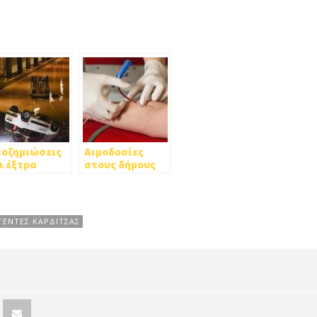
οζημιώσεις
Αιμοδοσίες
ι έξτρα
στους δήμους
ίσχυση στους
Πετρούπολης &
ηγέντες από
Ιλίου
 θεομηνία
ΓΕΝΤΕΣ ΚΑΡΔΙΤΣΑΣ