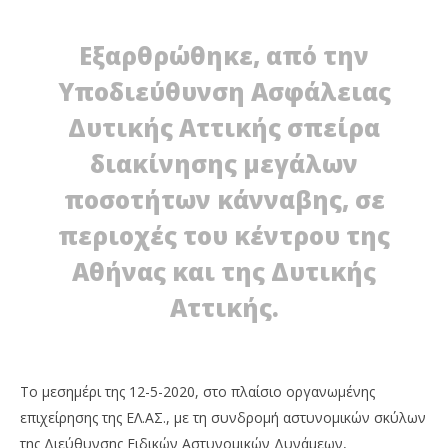
ΤΕ
ΔΥΤΙΚΗ ΑΘΗΝΑ: ΝΑΡΚΟ-ΣΠΕΙΡΑ ΣΤΑ ΔΥΧΤΙΑ ΤΗΣ
ΚΑ
ΕΛ.ΑΣ
Εξαρθρώθηκε, από την
17
17
Μα
Μαΐου
Υποδιεύθυνση Ασφάλειας
202
2020
M
Maxitis
Δυτικής Αττικής σπείρα
Pet
Petroupolis
διακίνησης μεγάλων
ποσοτήτων κάνναβης, σε
περιοχές του κέντρου της
Αθήνας και της Δυτικής
Αττικής.
Το μεσημέρι της 12-5-2020, στο πλαίσιο οργανωμένης
επιχείρησης της ΕΛ.ΑΣ., με τη συνδρομή αστυνομικών σκύλων
της Διεύθυνσης Ειδικών Αστυνομικών Δυνάμεων,