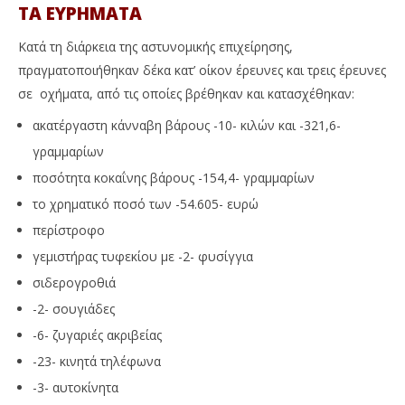
ΤΑ ΕΥΡΗΜΑΤΑ
Κατά τη διάρκεια της αστυνομικής επιχείρησης,
πραγματοποιήθηκαν δέκα κατ’ οίκον έρευνες και τρεις έρευνες
σε οχήματα, από τις οποίες βρέθηκαν και κατασχέθηκαν:
ακατέργαστη κάνναβη βάρους -10- κιλών και -321,6-
γραμμαρίων
ποσότητα κοκαΐνης βάρους -154,4- γραμμαρίων
το χρηματικό ποσό των -54.605- ευρώ
περίστροφο
γεμιστήρας τυφεκίου με -2- φυσίγγια
σιδερογροθιά
-2- σουγιάδες
-6- ζυγαριές ακριβείας
-23- κινητά τηλέφωνα
-3- αυτοκίνητα