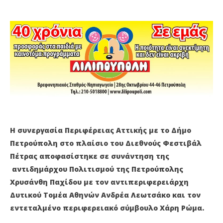
ΜΕ ΤΗΝ ΠΕΡΙΦΕΡΕΙΑ ΣΤΟ ΘΕΑΤΡΟ ΠΕΤΡΑΣ
ΑΡ
9
9
Απριλίου
Απρ
2021
202
Maxitis
M
Petroupolis
Pet
Η συνεργασία Περιφέρειας Αττικής με το Δήμο
Πετρούπολη στο πλαίσιο του Διεθνούς Φεστιβάλ
Πέτρας αποφασίστηκε σε συνάντηση της
αντιδημάρχου Πολιτισμού της Πετρούπολης
Χρυσάνθη Παχίδου με τον αντιπεριφερειάρχη
Δυτικού Τομέα Αθηνών Ανδρέα Λεωτσάκο και τον
εντεταλμένο περιφερειακό σύμβουλο Χάρη Ρώμα.