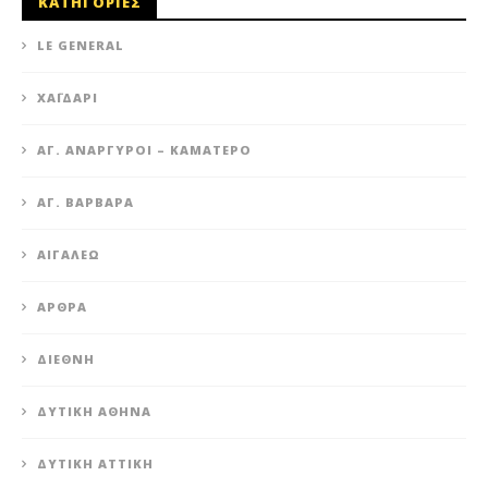
ΚΑΤΗΓΟΡΙΕΣ
LE GENERAL
XΑΪΔΆΡΙ
ΆΓ. ΑΝΆΡΓΥΡΟΙ – KΑΜΑΤΕΡΌ
ΑΓ. ΒΑΡΒΆΡΑ
ΑΙΓΆΛΕΩ
ΆΡΘΡΑ
ΔΙΕΘΝΉ
ΔΥΤΙΚΉ ΑΘΉΝΑ
ΔΥΤΙΚΉ ΑΤΤΙΚΉ