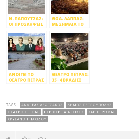
Ν. ΠΑΠΟΥΤΣΑΣ:
ΘΟΔ. ΛΑΠΠΑΣ:
ΟΙ ΠΡΟΣΛΗΨΕΙΣ
ΜΕ ΣΗΜΑΙΑ ΤΟ
ΣΤΟ ΘΕΑΤΡΟ
ΘΕΑΤΡΟ ΠΕΤΡΑΣ
ΠΕΤΡΑΣ ΘΑ
ΝΑ ΒΓΑΛΟΥΜΕ
ΓΙΝΟΥΝ ΑΝ
ΤΗΝ ΠΟΛΗ ΑΠΟ
ΕΠΙΤΡΑΠΕΙ Η
ΤΟΝ ΑΥΤΟΜΑΤΟ
ΛΕΙΤΟΥΡΓΙΑ ΤΟΥ!
ΠΙΛΟΤΟ!
ΑΝΟΙΓΕΙ ΤΟ
ΘΕΑΤΡΟ ΠΕΤΡΑΣ:
ΘΕΑΤΡΟ ΠΕΤΡΑΣ
35+4 ΒΡΑΔΙΕΣ
ΣΤΙΣ 15 ΙΟΥΛΙΟΥ
ΠΟΛΙΤΙΣΜΟΥ
TAGS:
ΑΝΔΡΕΑΣ ΛΕΩΤΣΑΚΟΣ
ΔΗΜΟΣ ΠΕΤΡΟΥΠΟΛΗΣ
ΘΕΑΤΡΟ ΠΕΤΡΑΣ
ΠΕΡΙΦΕΡΕΙΑ ΑΤΤΙΚΗΣ
ΧΑΡΗΣ ΡΩΜΑΣ
ΧΡΥΣΑΝΘΗ ΠΑΧΙΔΟΥ