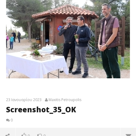
23 Ιανουαρίου 2023
Maxitis Petroupolis
Screenshot_35_ΟΚ
0
0
0