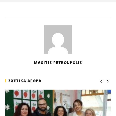
Ιαν
202
M
Pet
MAXITIS PETROUPOLIS
ΣΧΕΤΙΚΑ ΑΡΘΡΑ