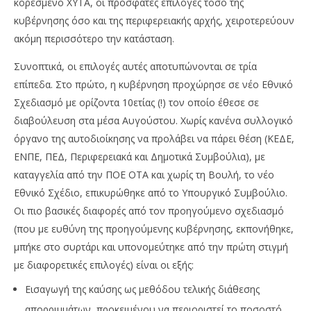
κορεσμένο ΧΥΤΑ, οι πρόσφατες επιλογές τόσο της
κυβέρνησης όσο και της περιφερειακής αρχής, χειροτερεύουν
ακόμη περισσότερο την κατάσταση.
Συνοπτικά, οι επιλογές αυτές αποτυπώνονται σε τρία
επίπεδα. Στο πρώτο, η κυβέρνηση προχώρησε σε νέο Εθνικό
Σχεδιασμό με ορίζοντα 10ετίας (!) τον οποίο έθεσε σε
διαβούλευση στα μέσα Αυγούστου. Χωρίς κανένα συλλογικό
όργανο της αυτοδιοίκησης να προλάβει να πάρει θέση (ΚΕΔΕ,
ΕΝΠΕ, ΠΕΔ, Περιφερειακά και Δημοτικά Συμβούλια), με
καταγγελία από την ΠΟΕ ΟΤΑ και χωρίς τη Βουλή, το νέο
Εθνικό Σχέδιο, επικυρώθηκε από το Υπουργικό Συμβούλιο.
Οι πιο βασικές διαφορές από τον προηγούμενο σχεδιασμό
(που με ευθύνη της προηγούμενης κυβέρνησης, εκπονήθηκε,
μπήκε στο συρτάρι και υπονομεύτηκε από την πρώτη στιγμή
με διαφορετικές επιλογές) είναι οι εξής:
Εισαγωγή της καύσης ως μεθόδου τελικής διάθεσης
απορριμμάτων, προκειμένου να περιοριστεί το ποσοστό