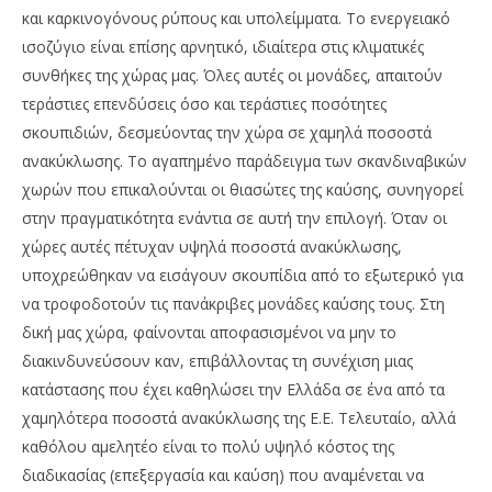
και καρκινογόνους ρύπους και υπολείμματα. Το ενεργειακό
ισοζύγιο είναι επίσης αρνητικό, ιδιαίτερα στις κλιματικές
συνθήκες της χώρας μας. Όλες αυτές οι μονάδες, απαιτούν
τεράστιες επενδύσεις όσο και τεράστιες ποσότητες
σκουπιδιών, δεσμεύοντας την χώρα σε χαμηλά ποσοστά
ανακύκλωσης. Το αγαπημένο παράδειγμα των σκανδιναβικών
χωρών που επικαλούνται οι θιασώτες της καύσης, συνηγορεί
στην πραγματικότητα ενάντια σε αυτή την επιλογή. Όταν οι
χώρες αυτές πέτυχαν υψηλά ποσοστά ανακύκλωσης,
υποχρεώθηκαν να εισάγουν σκουπίδια από το εξωτερικό για
να τροφοδοτούν τις πανάκριβες μονάδες καύσης τους. Στη
δική μας χώρα, φαίνονται αποφασισμένοι να μην το
διακινδυνεύσουν καν, επιβάλλοντας τη συνέχιση μιας
κατάστασης που έχει καθηλώσει την Ελλάδα σε ένα από τα
χαμηλότερα ποσοστά ανακύκλωσης της Ε.Ε. Τελευταίο, αλλά
καθόλου αμελητέο είναι το πολύ υψηλό κόστος της
διαδικασίας (επεξεργασία και καύση) που αναμένεται να