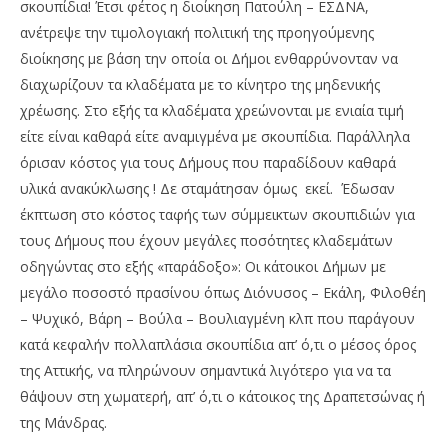
σκουπίδια! Έτσι φέτος η διοίκηση Πατούλη – ΕΣΔΝΑ,
ανέτρεψε την τιμολογιακή πολιτική της προηγούμενης
διοίκησης με βάση την οποία οι Δήμοι ενθαρρύνονταν να
διαχωρίζουν τα κλαδέματα με το κίνητρο της μηδενικής
χρέωσης. Στο εξής τα κλαδέματα χρεώνονται με ενιαία τιμή
είτε είναι καθαρά είτε αναμιγμένα με σκουπίδια. Παράλληλα
όρισαν κόστος για τους Δήμους που παραδίδουν καθαρά
υλικά ανακύκλωσης ! Δε σταμάτησαν όμως εκεί. Έδωσαν
έκπτωση στο κόστος ταφής των σύμμεικτων σκουπιδιών για
τους Δήμους που έχουν μεγάλες ποσότητες κλαδεμάτων
οδηγώντας στο εξής «παράδοξο»: Οι κάτοικοι Δήμων με
μεγάλο ποσοστό πρασίνου όπως Διόνυσος – Εκάλη, Φιλοθέη
– Ψυχικό, Βάρη – Βούλα – Βουλιαγμένη κλπ που παράγουν
κατά κεφαλήν πολλαπλάσια σκουπίδια απ’ ό,τι ο μέσος όρος
της Αττικής, να πληρώνουν σημαντικά λιγότερο για να τα
θάψουν στη χωματερή, απ’ ό,τι ο κάτοικος της Δραπετσώνας ή
της Μάνδρας.