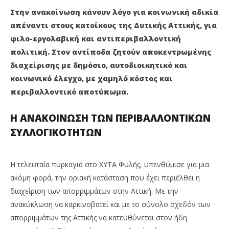
ΑΠΟΡΡΙΜΜΑΤΩΝ ΣΤΗΝ ΑΤΤΙΚΗ ΚΑΙ ΣΕ ΟΛΟΚΛΗΡΗ ΤΗ
ΚΑ
Στην ανακοίνωση κάνουν λόγο για κοινωνική αδικία
ΧΩΡΑ
3
απέναντι στους κατοίκους της Δυτικής Αττικής, για
Νο
3
202
φιλο-εργολαβική και αντιπεριβαλλοντική
Νοεμβρίου
M
2020
πολιτική.
Στον αντίποδα ζητούν αποκεντρωμένης
Pet
Maxitis
Petroupolis
διαχείρισης με δημόσιο, αυτοδιοικητικό και
κοινωνικό έλεγχο, με χαμηλό κόστος και
περιβαλλοντικό αποτύπωμα.
Η ΑΝΑΚΟΙΝΩΣΗ ΤΩΝ ΠΕΡΙΒΑΛΛΟΝΤΙΚΩΝ
ΣΥΛΛΟΓΙΚΟΤΗΤΩΝ
Η τελευταία πυρκαγιά στο ΧΥΤΑ Φυλής, υπενθύμισε για μια
ακόμη φορά, την οριακή κατάσταση που έχει περιέλθει η
διαχείριση των απορριμμάτων στην Αττική. Με την
ανακύκλωση να καρκινοβατεί και με το σύνολο σχεδόν των
απορριμμάτων της Αττικής να κατευθύνεται στον ήδη