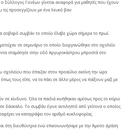
 ο Σύλλογος Γονέων γίνεται αναφορά για μαθητές που έχουν
τις προσεγγίζουν με ένα λευκό βαν:
να σοβαρό συμβάν το οποίο έλαβε χώρα σήμερα το πρωί.
μμετείχαν σε σεμινάριο το οποίο διοργανώθηκε στο σχολείο
νοντα σταμάτησε στην οδό Αργυροκάστρου μπροστά στο
υ σχολείου που έπαιζαν στον προαύλιο εκείνη την ώρα
πως τους είπε, να τα πάει σε άλλο μέρος να παίξουν μαζί με
ν σε κίνδυνο. Όλα τα παιδιά κινήθηκαν αμέσως προς το κτίριο
σε δάσκαλο. Το συμβάν έγινε αντιληπτό από γείτονα ο οποίος
ταφέρει να καταγράψει τον αριθμό κυκλοφορίας.
αι στη διευθύντρια ενώ επικοινωνήσαμε με την Άμεσο Δράση