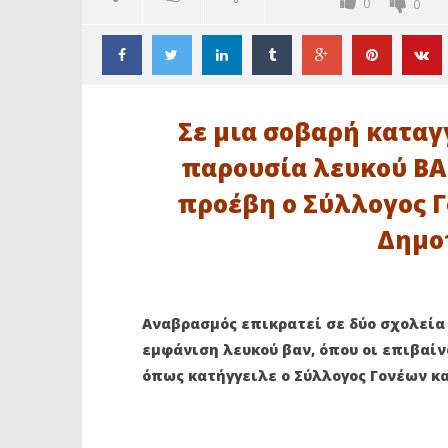
0
0
Σε μια σοβαρή καταγ
παρουσία λευκού ΒΑΝ
προέβη ο Σύλλογος Γ
Δημοτ
ΔΙΑΒΑΖΕΤΕ ΤΩΡΑ
ΙΛΙΟΝ: ΕΠΙΒΑΙΝΟΝΤΕΣ ΣΕ ΛΕΥΚΟ
ΙΛΙΟΝ: Η
Αναβρασμός επικρατεί σε δύο σχολεία 
ΒΑΝ ΕΠΙΧΕΙΡΗΣΑΝ ΝΑ
ΠΑΡΑΒΑΤ
ΠΑΡΕΝΟΧΛΗΣΟΥΝ ΜΑΘΗΤΕΣ
ΠΡΟΒΛΗΜ
εμφάνιση λευκού βαν, όπου οι επιβαί
22
22
όπως κατήγγειλε ο Σύλλογος Γονέων κα
Νοεμβρίου
Νοεμβρίου
2023
2023
maxitis
maxitis