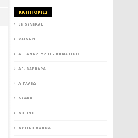
ΚΑΤΗΓΟΡΙΕΣ
LE GENERAL
XΑΪΔΆΡΙ
ΆΓ. ΑΝΆΡΓΥΡΟΙ – KΑΜΑΤΕΡΌ
ΑΓ. ΒΑΡΒΆΡΑ
ΑΙΓΆΛΕΩ
ΊΛΙΟΝ: ΠΑΤΕΡΑΣ ΕΒΑΛΕ ΚΡΥΦΗ
ΙΛΙΟΝ: ΔΙΑΜΑΡΤΥΡΙΑ ΓΙΑ 
ΆΡΘΡΑ
ΚΑΜΕΡΑ ΣΤΟ ΜΠΑΝΙΟ ΚΑΙ
ΥΠΟΒΑΘΜΙΣΗ ΤΟΥ ΚΕΝΤΡ
ΒΙΝΤΕΟΣΚΟΠΟΥΣΕ ΓΥΜΝΕΣ ΤΗΝ
ΥΓΕΙΑΣ
ΓΥΝΑΙΚΑ ΤΟΥ ΚΑΙ ΤΗΝ 15ΧΡΟΝΗ
ΔΙΕΘΝΉ
22
ΚΟΡΗ ΤΟΥ
Νοεμβρίου
2023
22
ΔΥΤΙΚΉ ΑΘΉΝΑ
maxitis
Νοεμβρίου
2023