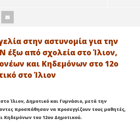
γελία στην αστυνομία για την
 έξω από σχολεία στο Ίλιον,
ονέων και Κηδεμόνων στο 12ο
ικό στο Ίλιον
 ΝΕΑΝΙΚΗ
ΙΛΙΟΝ: ΣΥΜΠΛΟΚΗ ΑΝΗΛΙΚΩΝ
στο Ίλιον, Δημοτικό και Γυμνάσιο, μετά την
ΙΚΟΤΗΤΑ
ΠΡΟΛΑΒΕ Η ΑΣΤΥΝΟΜΙΑ
ΑΤΙΖΕΙ
νοντες προσπάθησαν να προσεγγίζουν τους μαθητές,
22
Νοεμβρίου
ι Κηδεμόνων του 12ου Δημοτικού.
2023
maxitis