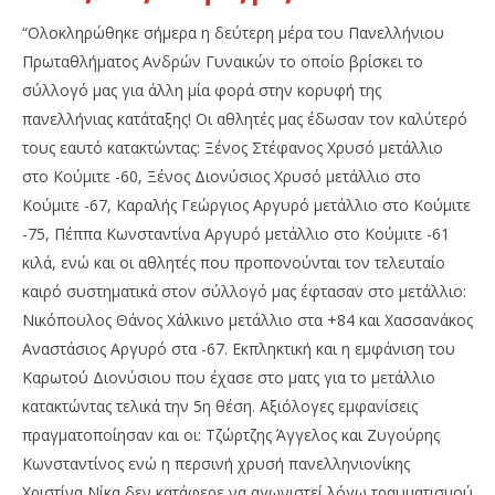
“Ολοκληρώθηκε σήμερα η δεύτερη μέρα του Πανελλήνιου
Πρωταθλήματος Ανδρών Γυναικών το οποίο βρίσκει το
σύλλογό μας για άλλη μία φορά στην κορυφή της
πανελλήνιας κατάταξης! Οι αθλητές μας έδωσαν τον καλύτερό
τους εαυτό κατακτώντας: Ξένος Στέφανος Χρυσό μετάλλιο
στο Κούμιτε -60, Ξένος Διονύσιος Χρυσό μετάλλιο στο
Κούμιτε -67, Καραλής Γεώργιος Αργυρό μετάλλιο στο Κούμιτε
-75, Πέππα Κωνσταντίνα Αργυρό μετάλλιο στο Κούμιτε -61
κιλά, ενώ και οι αθλητές που προπονούνται τον τελευταίο
καιρό συστηματικά στον σύλλογό μας έφτασαν στο μετάλλιο:
Νικόπουλος Θάνος Χάλκινο μετάλλιο στα +84 και Χασσανάκος
Αναστάσιος Αργυρό στα -67. Εκπληκτική και η εμφάνιση του
Καρωτού Διονύσιου που έχασε στο ματς για το μετάλλιο
κατακτώντας τελικά την 5η θέση. Αξιόλογες εμφανίσεις
πραγματοποίησαν και οι: Τζώρτζης Άγγελος και Ζυγούρης
Κωνσταντίνος ενώ η περσινή χρυσή πανελληνιονίκης
Χριστίνα Νίκα δεν κατάφερε να αγωνιστεί λόγω τραυματισμού