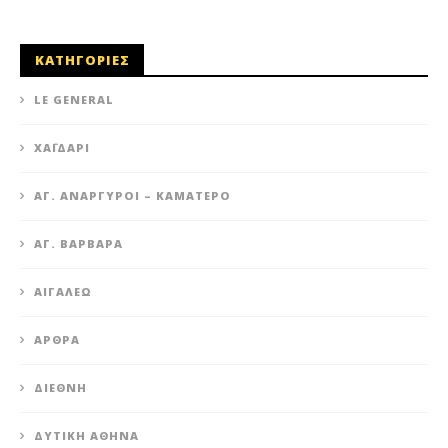
ΚΑΤΗΓΟΡΙΕΣ
LE GENERAL
XΑΪΔΆΡΙ
ΆΓ. ΑΝΆΡΓΥΡΟΙ – KΑΜΑΤΕΡΌ
ΑΓ. ΒΑΡΒΆΡΑ
ΑΙΓΆΛΕΩ
ΆΡΘΡΑ
ΔΙΕΘΝΉ
ΔΥΤΙΚΉ ΑΘΉΝΑ