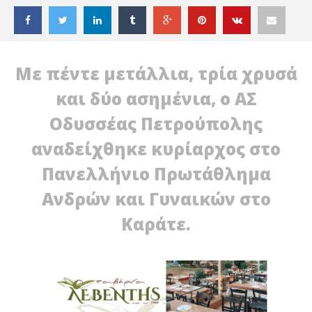
Με πέντε μετάλλια, τρία χρυσά
και δύο ασημένια, ο ΑΣ
Οδυσσέας Πετρούπολης
αναδείχθηκε κυρίαρχος στο
Πανελλήνιο Πρωτάθλημα
Ανδρών και Γυναικών στο
Καράτε.
ΔΙΑΒΑΖΕΤΕ ΤΩΡΑ
Καράτε: Κυρίαρχος ο ΑΣ Οδυσσέας Πετρούπολης
Ακ
Αν
10
Φεβρουαρίου
10
2022
Φε
Maxitis