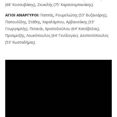
(68′ Κοσσυβάκης), Ζευκιλής (75′ Καρατσομπανάκης).
ΑΓΙΟΙ ΑΝΑΡΓΥΡΟΙ:
Παππάς, Ρουμελιώτης (53′ Βυζανιάρης),
Παπουλίδης, Στάθης, Χαραλάμπου, Αρβανιτάκης (53′
Γεωργαμλής), Πετανάι, Χριστοδούλου (64′ Κατσίβελας),
Πρισιμιτζής, Λουκόπουλος (64′ Γενίδογαν), Δεσποτόπουλος
(53′ Κωσταδήμας).