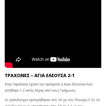
ΤΡΑΧΩΝΕΣ – ΑΓΙΑ ΕΛΕΟΥΣΑ 2-1
Στην παράταση έχασε την πρόκριση η Αγία Ελεούσα που
ηττήθηκε 1-2 εκτός έδρας από τους Τράχωνες.
Οι γηπεδούχοι προηγήθηκαν στο 16′ με τον Πλούμη (1-0). Οι
φιλοξενούμενοι ισοφάρισαν στο 24′ σε 1-1 με τον