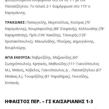
Πατσατζόγλου. Το τελικό 2-1 διαμόρφωσε στο 115′ ο
Καραγιάννης.
ΤΡΑΧΩΝΕΣ:
Παπαγγελής, Μερετσόλιας, Κούτρας (70′
Καραγιάννης), Κουμπαρούλης (88′ Στεφανής), Κολλινιάτης (78′
Καραμπάτσης), Πρόι (106′ Κικκίδης), Τσιουρής (120′
Χριστακόπουλος), Μανωλιάδης, Πλούμης, Δημογιάννης,
Βουρλούμης.
ΑΓΙΑ ΕΛΕΟΥΣΑ:
Ναβροζίδης, Μαζμανίδης (60′
Σωτηρόπουλος), Κρητικός, Μαθιούδης (111′ Γιαννόπουλος
Μ.), Μπίκος, Κύβελος, Γιαννόπουλος Δ. , Πατσατζόγλου (67′
Μπάκας Α.), Τουφεξίδης (81′ Καραδήμας), Γκουτίδης,
Κοπανάς.
ΗΦΑΙΣΤΟΣ ΠΕΡ. – ΓΣ ΚΑΙΣΑΡΙΑΝΗΣ 1-3