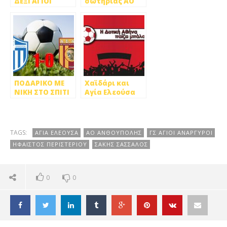
ΔΕΞΙ ΑΓΙΟΙ
σωτηρίας ΑΟ
ΑΝΑΡΓΥΡΟΙ ΚΑΙ
Περιστερίου
ΚΗΠΟΥΠΟΛΗ!
και Αγία
[VIDEO]
Ελεούσα
ΠΟΔΑΡΙΚΟ ΜΕ
Χαϊδάρι και
ΝΙΚΗ ΣΤΟ ΣΠΙΤΙ
Αγία Ελεούσα
ΤΗΣ Η ΑΓΙΑ
τα «διπλά» της
ΕΛΕΟΥΣΑ 1-0
αγωνιστικής
ΤΟΝ ΑΡΗ
ΠΕΤΡΟΥΠΟΛΗΣ
TAGS:
ΑΓΙΑ ΕΛΕΟΥΣΑ
ΑΟ ΑΝΘΟΥΠΟΛΗΣ
ΓΣ ΑΓΙΟΙ ΑΝΑΡΓΥΡΟΙ
ΗΦΑΙΣΤΟΣ ΠΕΡΙΣΤΕΡΙΟΥ
ΣΑΚΗΣ ΣΑΣΣΑΛΟΣ
0
0