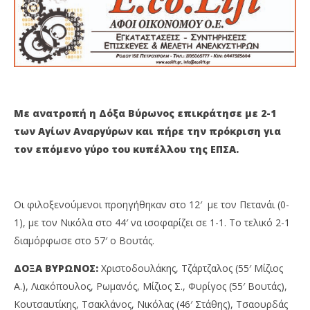
ΚΥΠΕΛΛΟ ΕΠΣΑ: ΑΠΟΚΛΕΙΣΤΗΚΑΝ ΑΓΙΟΙ ΑΝΑΡΓΥΡΟΙ,
Ακ
ΑΓΙΑ ΕΛΕΟΥΣΑ ΚΑΙ ΗΦΑΙΣΤΟΣ ΠΕΡ. [VIDEO]
Αν
26
26
Οκτωβρίου
Οκ
2022
202
Maxitis
M
Petroupolis
Pet
Με ανατροπή η Δόξα Βύρωνος επικράτησε με 2-1
των Αγίων Αναργύρων και πήρε την πρόκριση για
τον επόμενο γύρο του κυπέλλου της ΕΠΣΑ.
Οι φιλοξενούμενοι προηγήθηκαν στο 12′ με τον Πετανάι (0-
1), με τον Νικόλα στο 44′ να ισοφαρίζει σε 1-1. Το τελικό 2-1
διαμόρφωσε στο 57′ ο Βουτάς.
ΔΟΞΑ ΒΥΡΩΝΟΣ:
Χριστοδουλάκης, Τζάρτζαλος (55′ Μίζιος
Α.), Λιακόπουλος, Ρωμανός, Μίζιος Σ., Φυρίγος (55′ Βουτάς),
Κουτσαυτίκης, Τσακλάνος, Νικόλας (46′ Στάθης), Τσαουρδάς