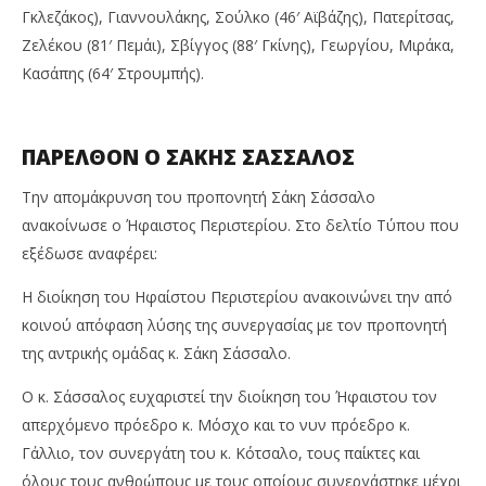
Γκλεζάκος), Γιαννουλάκης, Σούλκο (46′ Αϊβάζης), Πατερίτσας,
Ζελέκου (81′ Πεμάι), Σβίγγος (88′ Γκίνης), Γεωργίου, Μιράκα,
Κασάπης (64′ Στρουμπής).
ΠΑΡΕΛΘΟΝ Ο ΣΑΚΗΣ ΣΑΣΣΑΛΟΣ
Την απομάκρυνση του προπονητή Σάκη Σάσσαλο
ανακοίνωσε ο Ήφαιστος Περιστερίου. Στο δελτίο Τύπου που
εξέδωσε αναφέρει:
Η διοίκηση του Ηφαίστου Περιστερίου ανακοινώνει την από
κοινού απόφαση λύσης της συνεργασίας με τον προπονητή
της αντρικής ομάδας κ. Σάκη Σάσσαλο.
Ο κ. Σάσσαλος ευχαριστεί την διοίκηση του Ήφαιστου τον
απερχόμενο πρόεδρο κ. Μόσχο και το νυν πρόεδρο κ.
Γάλλιο, τον συνεργάτη του κ. Κότσαλο, τους παίκτες και
όλους τους ανθρώπους με τους οποίους συνεργάστηκε μέχρι