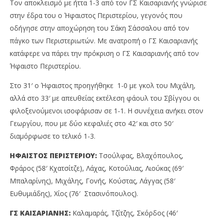
Τον αποκλεισμό με ήττα 1-3 από τον ΓΣ Καισαριανής γνώρισε
στην έδρα του ο Ήφαιστος Περιστερίου, γεγονός που
οδήγησε στην αποχώρηση του Σάκη Σάσσαλου από τον
πάγκο των Περιστεριωτών. Με ανατροπή ο ΓΣ Καισαριανής
κατάφερε να πάρει την πρόκριση ο ΓΣ Καισαριανής από τον
Ήφαιστο Περιστερίου.
Στο 31′ ο Ήφαιστος προηγήθηκε 1-0 με γκολ του Μιχάλη,
αλλά στο 33′ με απευθείας εκτέλεση φάουλ του Σβίγγου οι
φιλοξενούμενοι ισοφάρισαν σε 1-1. Η συνέχεια ανήκει στον
Γεωργίου, που με δύο κεφαλιές στο 42′ και στο 50′
διαμόρφωσε το τελικό 1-3.
ΗΦΑΙΣΤΟΣ ΠΕΡΙΣΤΕΡΙΟΥ:
Τσούλφας, Βλαχόπουλος,
Φράρος (58′ Κχατσίτζε), Λάχας, Κοτούλιας, Λιούκας (69′
Μπαλαρίνης), Μιχάλης, Γονής, Κούστας, Λάγγας (58′
Ευθυμιάδης), Χίος (76′ Στασινόπουλος).
ΓΣ ΚΑΙΣΑΡΙΑΝΗΣ:
Καλαμαράς, Τζίτζης, Σκόρδος (46′