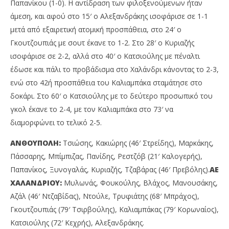
Παπανίκου (1-0). Η αντίδραση των φιλοξενούμενων ήταν
άμεση, και αφού στο 15′ ο Αλεξανδράκης ισοφάρισε σε 1-1
μετά από εξαιρετική ατομική προσπάθεια, στο 24′ ο
Γκουτζουπιάς με σουτ έκανε το 1-2. Στο 28′ ο Κυριαζής
ισοφάρισε σε 2-2, αλλά στο 40′ ο Κατσιούλης με πέναλτι
έδωσε και πάλι το προβάδισμα στο Χαλάνδρι κάνοντας το 2-3,
ενώ στο 42΄η προσπάθεια του Καλιαμπάκα σταμάτησε στο
δοκάρι. Στο 60′ ο Κατσιούλης με το δεύτερο προσωπικό του
γκολ έκανε το 2-4, με τον Καλιαμπάκα στο 73′ να
διαμορφώνει το τελικό 2-5.
ΑΝΘΟΥΠΟΛΗ:
Τσιώσης, Κακιώρης (46′ Στρείδης), Μαρκάκης,
Πάσσαρης, Μπίμπιζας, Πανίδης, Ρεστζόβ (21′ Καλογερής),
Παπανίκος, Ξυνογαλάς, Κυριαζής, Τζαβάρας (46′ Πρεβόλης).
ΑΕ
ΧΑΛΑΝΔΡΙΟΥ:
Μυλωνάς, Φουκούλης, Βλάχος, Μανουσάκης,
Αζάλ (46′ Ντζαβίδας), Ντούλε, Τρυφιάτης (68′ Μπράχος),
Γκουτζουπιάς (79′ Τσιρβούλης), Καλιαμπάκας (79′ Κορωναίος),
Κατσιούλης (72′ Κεχρής), Αλεξανδράκης.