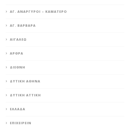
ΆΓ. ΑΝΆΡΓΥΡΟΙ – KΑΜΑΤΕΡΌ
ΑΓ. ΒΑΡΒΆΡΑ
ΑΙΓΆΛΕΩ
ΆΡΘΡΑ
ΔΙΕΘΝΉ
ΔΥΤΙΚΉ ΑΘΉΝΑ
ΔΥΤΙΚΉ ΑΤΤΙΚΉ
ΕΛΛΆΔΑ
ΕΠΙΧΕΙΡΕΊΝ