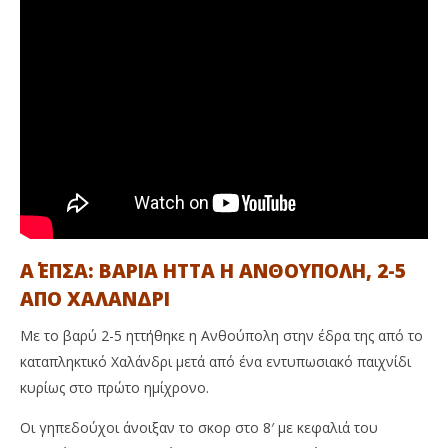
Α΄ ΕΠΣΑ: ΒΑΡΙΑ ΗΤΤΑ Η ΑΝΘΟΥΠΟΛΗ, 2-5
ΑΠΟ ΧΑΛΑΝΔΡΙ
Με το βαρύ 2-5 ηττήθηκε η Ανθούπολη στην έδρα της από το
καταπληκτικό Χαλάνδρι μετά από ένα εντυπωσιακό παιχνίδι
κυρίως στο πρώτο ημίχρονο.
Οι γηπεδούχοι άνοιξαν το σκορ στο 8′ με κεφαλιά του