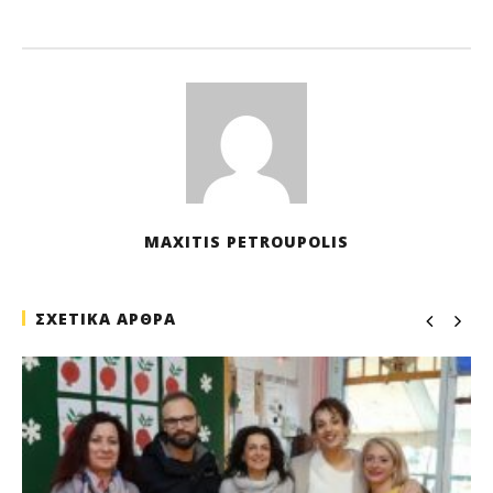
2
Οκ
202
M
Pet
MAXITIS PETROUPOLIS
ΣΧΕΤΙΚΑ ΑΡΘΡΑ