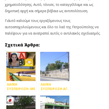
χρηματοδότησης. Αυτό, τόνισε, το καταγγέλλαμε και ως
δημοτική αρχή και σήμερα βέβαια ως αντιπολίτευση.
Γι΄αυτό καλούμε τους εργαζόμενους τους
αυτοαπαχολούμενους και όλο το λαό της Πετρούπολης να
παλέψουν για να ανατραπεί αυτός ο αντιλαϊκός σχεδιασμός.
Σχετικά Άρθρα:
ΛΑΪΚΗ
ΛΑΪΚΗ
ΣΥΣΠΕΙΡΩΣΗ: ΜΕ
ΣΥΣΠΕΙΡΩΣΗ ΑΓ.
«ΤΣΙΓΚΙΝΑ
ΑΝΑΡΓΥΡΩΝ:
ΚΛΟΥΒΙΑ» Η
ΤΕΡΜΑ ΠΙΑ ΣΤΗΝ
ΕΦΑΡΜΟΓΗ ΤΗΣ
ΥΠΟΒΘΜΙΣΗ
ΔΙΧΡΟΝΗΣ