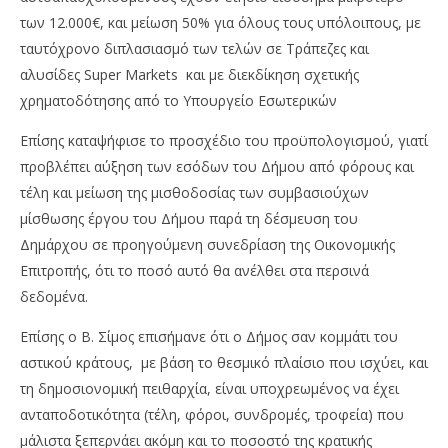
των 12.000€, και μείωση 50% για όλους τους υπόλοιπους, με
ταυτόχρονο διπλασιασμό των τελών σε Τράπεζες και
αλυσίδες Super Markets και με διεκδίκηση σχετικής
χρηματοδότησης από το Υπουργείο Εσωτερικών
Επίσης καταψήφισε το προσχέδιο του προϋπολογισμού, γιατί
προβλέπει αύξηση των εσόδων του Δήμου από φόρους και
τέλη και μείωση της μισθοδοσίας των συμβασιούχων
μίσθωσης έργου του Δήμου παρά τη δέσμευση του
Δημάρχου σε προηγούμενη συνεδρίαση της Οικονομικής
Επιτροπής, ότι το ποσό αυτό θα ανέλθει στα περσινά
δεδομένα.
Επίσης ο Β. Σίμος επισήμανε ότι ο Δήμος σαν κομμάτι του
αστικού κράτους, με βάση το θεσμικό πλαίσιο που ισχύει, και
τη δημοσιονομική πειθαρχία, είναι υποχρεωμένος να έχει
ανταποδοτικότητα (τέλη, φόροι, συνδρομές, τροφεία) που
μάλιστα ξεπερνάει ακόμη και το ποσοστό της κρατικής