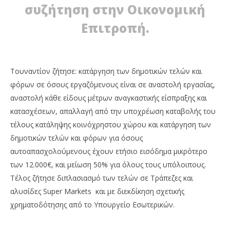
ΛΑΪΚΗ ΣΥΣΠΕΙΡΩΣΗ ΠΕΤΡΟΥΠΟΛΗΣ: ΟΧΙ ΣΤΗΝ
ΠΕ
συζήτηση στην Οικονομική
ΑΥΞΗΣΗ ΔΗΜΟΤΙΚΩΝ ΤΕΛΩΝ ΚΑΙ ΦΟΡΩΝ
ΑΡ
30
30
Επιτροπή.
Οκτωβρίου
Οκ
2020
202
Maxitis
M
Petroupolis
Pet
Τουναντίον ζήτησε: κατάργηση των δημοτικών τελών και
φόρων σε όσους εργαζόμενους είναι σε αναστολή εργασίας,
αναστολή κάθε είδους μέτρων αναγκαστικής είσπραξης και
κατασχέσεων, απαλλαγή από την υποχρέωση καταβολής του
τέλους κατάληψης κοινόχρηστου χώρου και κατάργηση των
δημοτικών τελών και φόρων για όσους
αυτοαπασχολούμενους έχουν ετήσιο εισόδημα μικρότερο
των 12.000€, και μείωση 50% για όλους τους υπόλοιπους.
Τέλος ζήτησε διπλασιασμό των τελών σε Τράπεζες και
αλυσίδες Super Markets και με διεκδίκηση σχετικής
χρηματοδότησης από το Υπουργείο Εσωτερικών.