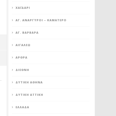
XΑΪΔΆΡΙ
ΆΓ. ΑΝΆΡΓΥΡΟΙ – KΑΜΑΤΕΡΌ
ΒΑΓ. ΣΙΜΟΣ: ΑΝΕΠΙΤΡΕΠΤΟ ΝΑ
ΠΕΤΡΟΥΠΟΛΗ: ΠΡΟΣΩΡΙΝ
ΑΓ. ΒΑΡΒΆΡΑ
ΘΕΩΡΕΙΤΑΙ ΚΟΣΤΟΣ Η ΥΓΕΙΑ ΚΑΙ Η
ΑΝΑΣΤΟΛΗ ΛΕΙΤΟΥΡΓΙΑΣ 
ΜΟΡΦΩΣΗ ΤΟΥ ΛΑΟΥ
ΚΥΛΙΚΕΙΟΥ ΣΤΟΝ ΠΟΛΥΧΩ
ΑΙΓΆΛΕΩ
ΠΟΙΚΙΛΟ
16
Φεβρουαρίου
16
2022
Φεβρουαρίου
ΆΡΘΡΑ
Maxitis
2022
Petroupolis
Maxitis
Petroupolis
ΔΙΕΘΝΉ
ΔΥΤΙΚΉ ΑΘΉΝΑ
ΔΥΤΙΚΉ ΑΤΤΙΚΉ
ΕΛΛΆΔΑ