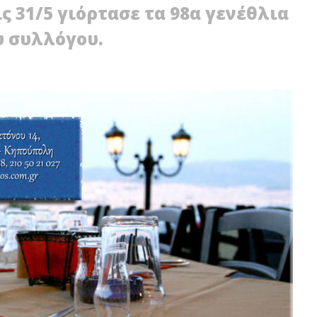
ς 31/5 γιόρτασε τα 98α γενέθλια
υ συλλόγου.
Ο ΔΙΠΛΟΠΑΡΚΑΡΙΣΜΑ:
ΔΥΤΙΚΗ ΑΘΗΝΑ: ΔΙΑΛΥΣΗ ΤΗΣ
 ΠΡΟΣΤΙΜΑ ΚΑΙ
ΠΡΩΤΟΒΑΘΜΙΑΣ ΥΓΕΙΑΣ ΚΑΙ ΟΙ
Η ΔΙΠΛΩΜΑΤΟΣ
ΔΗΜΟΙ ΣΦΥΡΙΖΟΥΝ ΑΔΙΑΦΟΡΑ!
31
Μαΐου
2021
Maxitis
Petroupolis