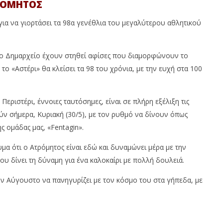
ΤΡΟΜΗΤΟΣ
για να γιορτάσει τα 98α γενέθλια του μεγαλύτερου αθλητικού
στο Δημαρχείο έχουν στηθεί αφίσες που διαμορφώνουν το
το «Αστέρι» θα κλείσει τα 98 του χρόνια, με την ευχή στα 100
Περιστέρι, έννοιες ταυτόσημες, είναι σε πλήρη εξέλιξη τις
ύν σήμερα, Κυριακή (30/5), με τον ρυθμό να δίνουν όπως
ς ομάδας μας, «Fentagin».
υμα ότι ο Ατρόμητος είναι εδώ και δυναμώνει μέρα με την
ου δίνει τη δύναμη για ένα καλοκαίρι με πολλή δουλειά.
ον Αύγουστο να πανηγυρίζει με τον κόσμο του στα γήπεδα, με