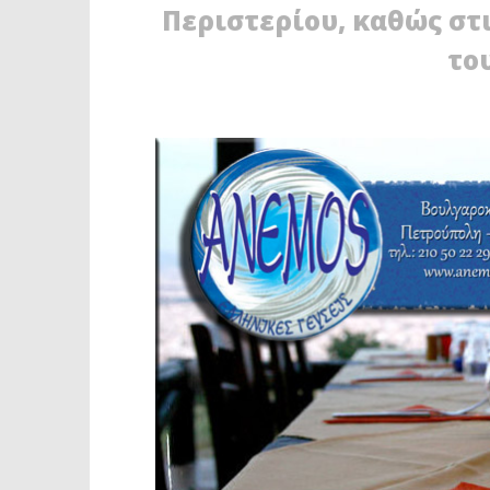
Περιστερίου, καθώς στι
το
ΔΙΑΒΑΖΕΤΕ ΤΩΡΑ
ΠΕΡΙΣΤΕΡΙ: ΝΤΥΘΗΚΕ ΣΤΑ «ΜΠΛΕ»
ΤΕΛΟΣ Τ
ΤΟΥ ΑΤΡΟΜΗΤΟΥ
ΈΡΧΟΝΤΑΙ
ΑΦΑΙΡΕΣ
31
Μαΐου
31
2021
Μαΐου
Maxitis
2021
Petroupolis
Maxitis
Petroupolis