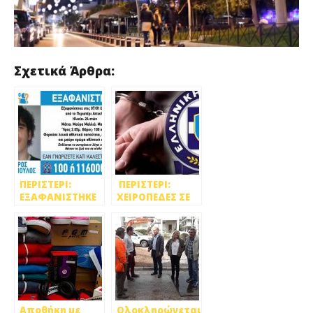
Σχετικά Άρθρα:
ΠΕΡΙΣΤΕΡΙ:
ΠΕΡΙΣΤΕΡΙ:
ΕΞΑΦΑΝΙΣΤΗΚΕ
ΧΕΙΡΟΠΕΔΕΣ ΣΕ
24ΧΡΟΝΟΣ
ΤΣΑΝΤΑΚΙΑ
Αποθήκη με
Ολοκληρώνεται