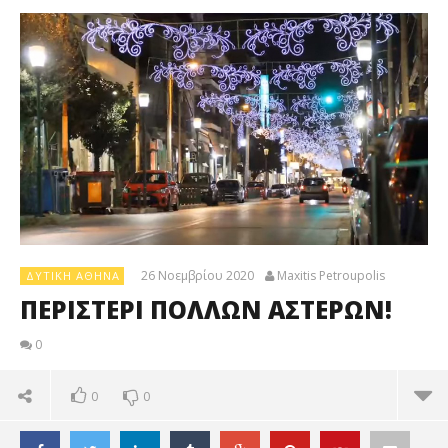
26 Νοεμβρίου 2020
Maxitis Petroupolis
ΔΥΤΙΚΉ ΑΘΉΝΑ
ΠΕΡΙΣΤΕΡΙ ΠΟΛΛΩΝ ΑΣΤΕΡΩΝ!
0
0
0