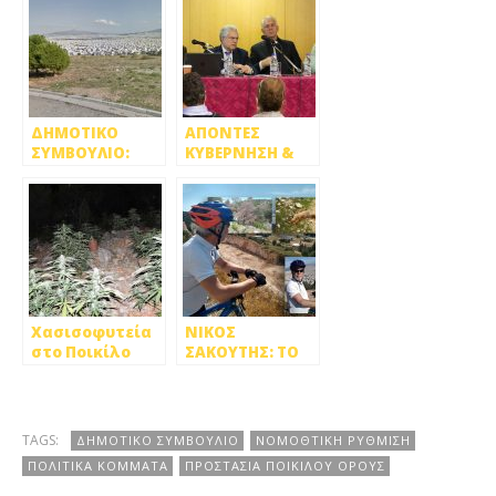
ΔΗΜΟΤΙΚΟ
ΑΠΟΝΤΕΣ
ΣΥΜΒΟΥΛΙΟ:
ΚΥΒΕΡΝΗΣΗ &
ΥΠΕΡ ΠΑΝΤΩΝ
ΥΠΟΥΡΓΟΙ ΑΠΟ
ΑΓΩΝΑΣ ΓΙΑ ΤΟ
ΤΗ ΣΥΣΚΕΨΗ ΓΙΑ
ΠΟΙΚΙΛΟ ΟΡΟΣ!
ΤΙΣ
[VIDEO]
ΔΙΕΚΔΙΚΗΣΕΙΣ
ΣΤΟ ΠΟΙΚΙΛΟ
ΟΡΟΣ [VIDEO]
Χασισοφυτεία
ΝΙΚΟΣ
στο Ποικίλο
ΣΑΚΟΥΤΗΣ: ΤΟ
Όρος στην
ΠΟΙΚΙΛΟ ΟΡΟΣ
Πετρούπολη
ΕΚΠΕΜΠΕΙ
ΠΟΛΛΑΠΛΑ
SOS….ΘΑ
TAGS:
ΔΗΜΟΤΙΚΟ ΣΥΜΒΟΥΛΙΟ
ΝΟΜΟΘΤΙΚΗ ΡΥΘΜΙΣΗ
ΕΝΔΙΑΦΕΡΘΟΥΜΕ;
ΠΟΛΙΤΙΚΑ ΚΟΜΜΑΤΑ
ΠΡΟΣΤΑΣΙΑ ΠΟΙΚΙΛΟΥ ΟΡΟΥΣ