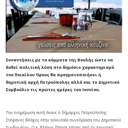
ΓΙΑ ΝΑ ΔΟΘΕΙ ΛΥΣΗ ΜΕ ΤΟ ΠΟΙΚΙΛΟ ΟΡΟΣ [video]
ΑΡ
29
29
Μαΐου
Μα
2021
202
Maxitis
M
Petroupolis
Pet
Συναντήσεις με τα κόμματα της Βουλής ώστε να
δοθεί πολιτική λύση στο δημόσιο χαρακτηρισμό
του Ποικίλου Όρους θα πραγματοποιήσει η
δημοτική αρχή Πετρούπολης αλλά και το Δημοτικό
Συμβούλιο τις πρώτες ημέρες του Ιουνίου.
Την ενημέρωση αυτή έκανε ο δήμαρχος Πετρούπολης
Στέφανος Βλάχος στην τελευταία συνεδρίαση του Δημοτικού
Συμβουλίου. Ο κ. Βλάχος ζήτησε επίσης από το Δημοτικό