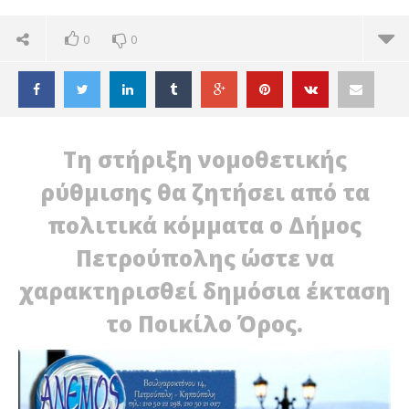
0
0
Τη στήριξη νομοθετικής
ρύθμισης θα ζητήσει από τα
πολιτικά κόμματα ο Δήμος
Πετρούπολης ώστε να
χαρακτηρισθεί δημόσια έκταση
το Ποικίλο Όρος.
ΔΙΑΒΑΖΕΤΕ ΤΩΡΑ
ΠΕΤΡΟΥΠΟΛΗ: ΣΤΑ ΚΟΜΜΑΤΑ ΣΤΡΕΦΕΤΑΙ Ο ΔΗΜΟΣ
ΠΕ