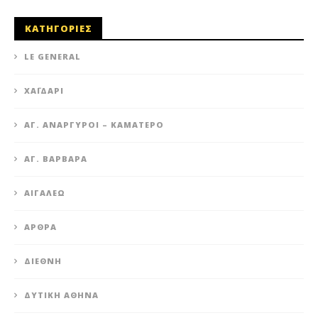
ΚΑΤΗΓΟΡΙΕΣ
LE GENERAL
XΑΪΔΆΡΙ
ΆΓ. ΑΝΆΡΓΥΡΟΙ – KΑΜΑΤΕΡΌ
ΑΓ. ΒΑΡΒΆΡΑ
ΑΙΓΆΛΕΩ
ΆΡΘΡΑ
ΔΙΕΘΝΉ
ΔΥΤΙΚΉ ΑΘΉΝΑ