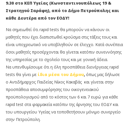
28
28
9.30 στο ΚΕΠ Υγείας (Κωνσταντινουπόλεως 19 &
Φεβρουαρίου
Φε
2022
202
Στρατηγού Σαράφη), από το Δήμο Πετρούπολης και
Maxitis
M
κάθε Δευτέρα από τον ΕΟΔΥ!
Petroupolis
Pet
Να σημειωθεί ότι rapid tests θα μπορούν να κάνουν οι
μαθητές που έχει διαπιστωθεί κρούσμα στις τάξεις τους και
είναι υποχρεωτικό να υποβληθούν σε έλεγχο. Κατά συνέπεια
όσοι μαθητές προσέρχονται θα γίνεται κατόπιν συνεννόησης
της υπηρεσίας με το σχολείο τους και με γονική άδεια.
Να υπενθυμίσουμε ότι η όλη προσπάθεια διενέργειας rapid
tests θα γίνει με
ίδια μέσα του Δήμου
,
όπως μας δήλωσε
ο Αντιδήμαρχος Παιδείας Νίκος Κακαβάς και γίνεται στην
προσπάθεια αποσυμφόρησης του οικογενειακού
προϋπολογισμού από το κόστος των 6 και 7 ευρώ για κάθε
rapid test στα φαρμακεία κατόπιν της άρνησης του ΕΟΔΥ και
του υπουργείου Υγείας να τοποθετήσουν μόνιμο συνεργείο
στην Πετρούπολη.