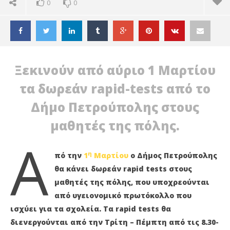
0
0
Ξεκινούν από αύριο 1 Μαρτίου
τα δωρεάν rapid-tests από το
Δήμο Πετρούπολης στους
μαθητές της πόλης.
Α
η
πό την
1
Μαρτίου
ο Δήμος Πετρούπολης
θα κάνει δωρεάν rapid tests στους
μαθητές της πόλης, που υποχρεούνται
ΔΙΑΒΑΖΕΤΕ ΤΩΡΑ
από υγειονομικό πρωτόκολλο που
ισχύει για τα σχολεία.
Τα rapid tests θα
Στο ΚΕΠ Υγείας τα rapid tests του Δήμου στους
ΠΕ
μαθητές!
ΑΡ
διενεργούνται από την Τρίτη – Πέμπτη από τις 8.30-