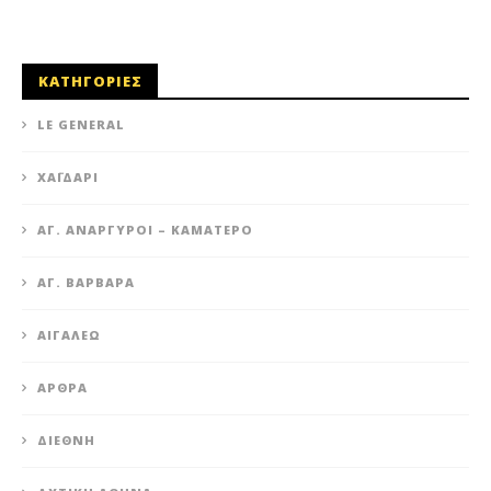
ΚΑΤΗΓΟΡΙΕΣ
LE GENERAL
XΑΪΔΆΡΙ
ΆΓ. ΑΝΆΡΓΥΡΟΙ – KΑΜΑΤΕΡΌ
ΑΓ. ΒΑΡΒΆΡΑ
ΑΙΓΆΛΕΩ
ΆΡΘΡΑ
ΔΙΕΘΝΉ