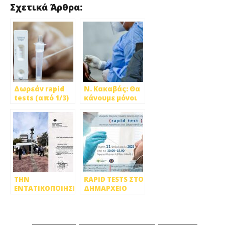
Σχετικά Άρθρα:
Δωρεάν rapid
Ν. Κακαβάς: Θα
tests (από 1/3)
κάνουμε μόνοι
στους μαθητές
μας τα rapid
από το Δήμο
test στους
Πετρούπολης
μαθητές μας!
ΤΗΝ
RAPID TESTS ΣΤΟ
ΕΝΤΑΤΙΚΟΠΟΙΗΣΗ
ΔΗΜΑΡΧΕΙΟ
RAPID TESTS
ΚΑΜΑΤΕΡΟΥ
ΖΗΤΟΥΝ
ΒΛΑΧΟΣ ΚΑΙ
ΤΣΙΡΜΠΑΣ ΑΠΟ