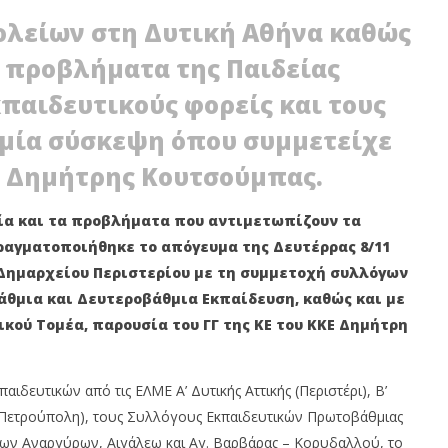
ολείων στη Δυτική Αθήνα καθώς
α προβλήματα της Παιδείας
παιδευτικούς φορείς και τους
 μία σύσκεψη όπου συμμετείχε
ΚΕ Δημήτρης Κουτσούμπας.
Ο ΔΙΠΛΟΠΑΡΚΑΡΙΣΜΑ:
ΔΥΤΙΚΗ ΑΘΗΝΑ: ΔΙΑΛΥΣΗ ΤΗΣ
εία και τα προβλήματα που αντιμετωπίζουν τα
 ΠΡΟΣΤΙΜΑ ΚΑΙ
ΠΡΩΤΟΒΑΘΜΙΑΣ ΥΓΕΙΑΣ ΚΑΙ ΟΙ
ραγματοποιήθηκε το απόγευμα της Δευτέρρας 8/11
Η ΔΙΠΛΩΜΑΤΟΣ
ΔΗΜΟΙ ΣΦΥΡΙΖΟΥΝ ΑΔΙΑΦΟΡΑ!
Δημαρχείου Περιστερίου με τη συμμετοχή συλλόγων
10
Νοεμβρίου
θμια και Δευτεροβάθμια Εκπαίδευση, καθώς και με
2021
Maxitis
ικού Τομέα, παρουσία του ΓΓ της ΚΕ του ΚΚΕ Δημήτρη
Petroupolis
δευτικών από τις ΕΛΜΕ Α’ Δυτικής Αττικής (Περιστέρι), Β’
ν – Πετρούπολη), τους Συλλόγους Εκπαιδευτικών Πρωτοβάθμιας
ίων Αναργύρων, Αιγάλεω και Αγ. Βαρβάρας – Κορυδαλλού, το