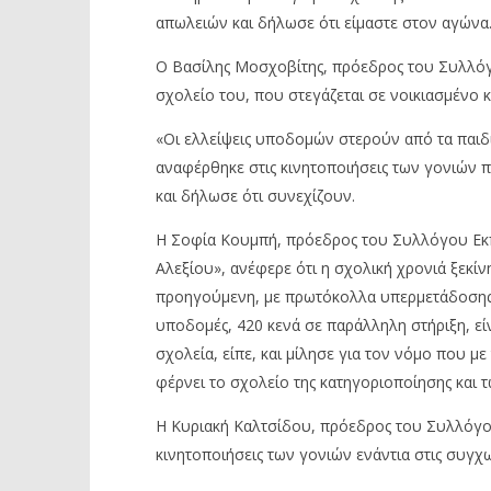
απωλειών και δήλωσε ότι είμαστε στον αγώνα
Ο Βασίλης Μοσχοβίτης, πρόεδρος του Συλλόγ
σχολείο του, που στεγάζεται σε νοικιασμένο κ
«Οι ελλείψεις υποδομών στερούν από τα παιδι
αναφέρθηκε στις κινητοποιήσεις των γονιών 
και δήλωσε ότι συνεχίζουν.
Η Σοφία Κουμπή, πρόεδρος του Συλλόγου Εκ
Αλεξίου», ανέφερε ότι η σχολική χρονιά ξεκίν
προηγούμενη, με πρωτόκολλα υπερμετάδοσης 
υποδομές, 420 κενά σε παράλληλη στήριξη, εί
σχολεία, είπε, και μίλησε για τον νόμο που μ
φέρνει το σχολείο της κατηγοριοποίησης και 
Η Κυριακή Καλτσίδου, πρόεδρος του Συλλόγου
κινητοποιήσεις των γονιών ενάντια στις συγχ