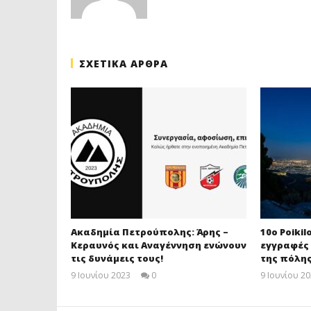
ΣΧΕΤΙΚΑ ΑΡΘΡΑ
Ακαδημία Πετρούπολης: Άρης –
10ο Poikil
Κεραυνός και Αναγέννηση ενώνουν
εγγραφές 
τις δυνάμεις τους!
της πόλης
9 Ιουνίου 2023
0
9 Ιουνίου 2
maxitis-
online