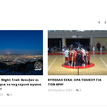
o Night Trail: Άνοιξαν οι
ΚΥΠΕΛΛΟ ΕΣΚΑ: ΩΡΑ ΤΕΛΙΚΟΥ ΓΙΑ
για το νυχτερινό αγώνα
ΤΟΝ ΑΡΗ!
!
20 Απριλίου 2023
0
maxitis-
023
0
online
maxitis-
online