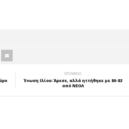
ΚΕΣ, 73-65
ΦΙΛΙΠΠΟΣ, 68-63
Ν ΤΥΦΩΝΑ
ΤΗΝ
ΑΝΑΓΕΝΝΗΣΗ
ΠΕΤΡ. [video]
ΕΠΟΜΕΝΟ
ούρο
Ένωση Ιλίου: Άρεσε, αλλά ηττήθηκε με 80-83
από ΝΕΟΛ