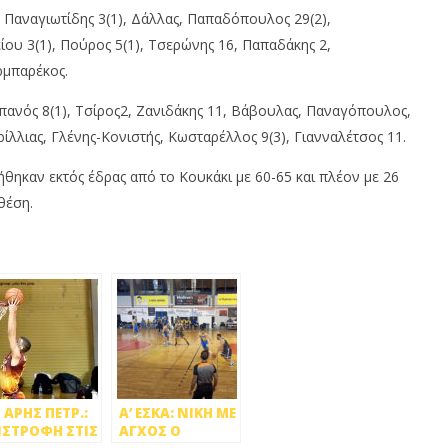
Παναγιωτίδης 3(1), Δάλλας, Παπαδόπουλος 29(2),
υ 3(1), Πούρος 5(1), Τσερώνης 16, Παπαδάκης 2,
ρμπαρέκος.
πανός 8(1), Τσίρος2, Ζανιδάκης 11, Βάβουλας, Παναγόπουλος,
ίλλιας, Γλένης-Κονιστής, Κωσταρέλλος 9(3), Γιανναλέτσος 11.
ήθηκαν εκτός έδρας από το Κουκάκι με 60-65 και πλέον με 26
θέση.
 ΑΡΗΣ ΠΕΤΡ.:
A’ ΕΣΚΑ: ΝΙΚΗ ΜΕ
ΙΣΤΡΟΦΗ ΣΤΙΣ
ΑΓΧΟΣ Ο