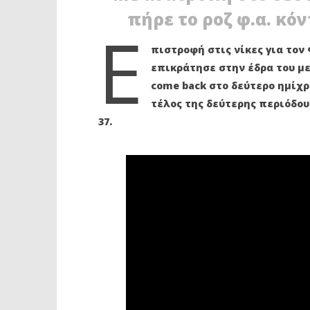
πήρε το ροζ φ.α. κό
Ε
πιστροφή στις νίκες για τον
επικράτησε στην έδρα του με
come back στο δεύτερο ημίχρον
ΔΙΑΒΑΖΕΤΕ ΤΩΡΑ
τέλος της δεύτερης περιόδου
ΦΙΛΙΠΠΟΣ ΠΕΡ.: Επέστρεψε στις
Ακαδημία
37.
νίκες, 76-68 την Ηλιούπολη
Κεραυνός
[video]
ενώνουν 
8
8
Μαρτίου
Μαρτίου
2022
2022
Maxitis
Maxitis
Petroupolis
Petroupolis