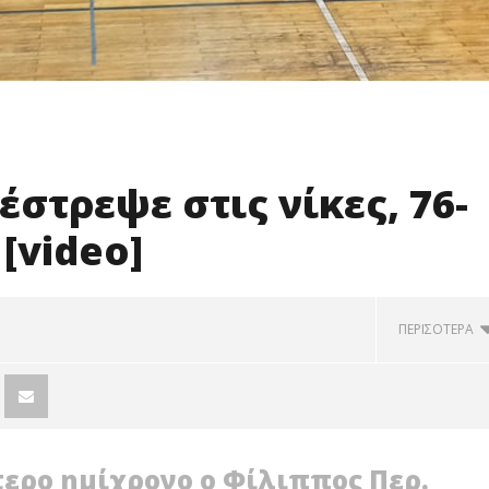
έστρεψε στις νίκες, 76-
[video]
ΠΕΡΙΣΟΤΕΡΑ
ερο ημίχρονο ο Φίλιππος Περ.