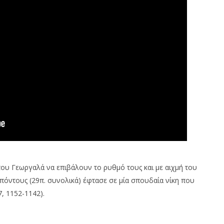
 του Γεωργαλά να επιβάλουν το ρυθμό τους και με αιχμή του
όντους (29π. συνολικά) έφτασε σε μία σπουδαία νίκη που
, 1152-1142).