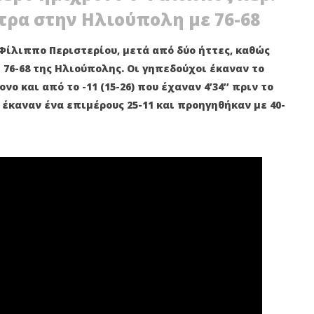
ντρα στην Ηλιούπολη με 76-68
 Φίλιππο Περιστερίου, μετά από δύο ήττες, καθώς
 76-68 της Ηλιούπολης. Οι γηπεδούχοι έκαναν το
ο και από το -11 (15-26) που έχαναν 4’34’’ πριν το
 έκαναν ένα επιμέρους 25-11 και προηγηθήκαν με 40-
 Πετρούπολης: Άρης -
10ο Poikilo Night Trail: Άνοιξαν οι
 και Αναγέννηση
εγγραφές για το νυχτερινό
τις δυνάμεις τους!
αγώνα της πόλης!
8
Μαρτίου
2022
Maxitis
Petroupolis