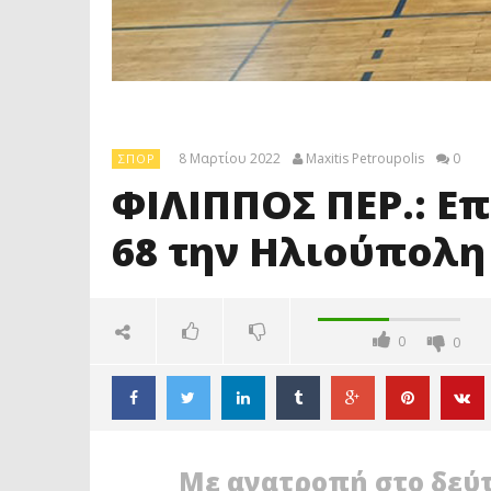
8 Μαρτίου 2022
Maxitis Petroupolis
0
ΣΠΟΡ
ΦΙΛΙΠΠΟΣ ΠΕΡ.: Επ
68 την Ηλιούπολη 
0
0
Με ανατροπή στο δεύτ