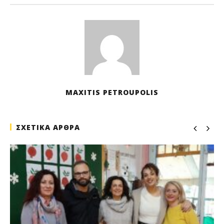
202
M
Pet
MAXITIS PETROUPOLIS
ΣΧΕΤΙΚΑ ΑΡΘΡΑ