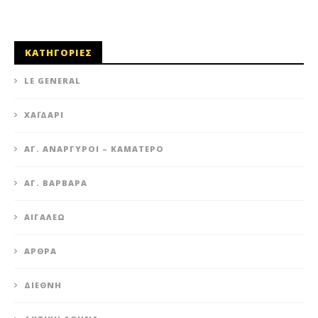
ΚΑΤΗΓΟΡΙΕΣ
LE GENERAL
XΑΪΔΆΡΙ
ΆΓ. ΑΝΆΡΓΥΡΟΙ – KΑΜΑΤΕΡΌ
ΑΓ. ΒΑΡΒΆΡΑ
ΑΙΓΆΛΕΩ
ΆΡΘΡΑ
ΔΙΕΘΝΉ