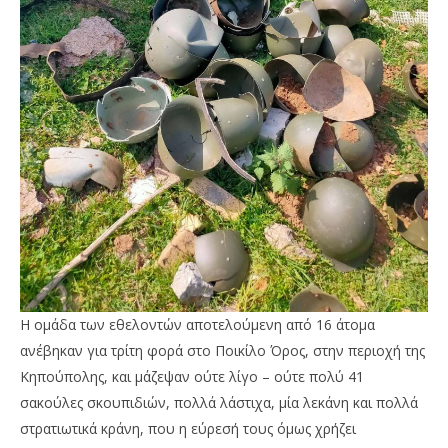
Η ομάδα των εθελοντών αποτελούμενη από 16 άτομα
ανέβηκαν για τρίτη φορά στο Ποικίλο Όρος, στην περιοχή της
Κηπούπολης, και μάζεψαν ούτε λίγο – ούτε πολύ 41
σακούλες σκουπιδιών, πολλά λάστιχα, μία λεκάνη και πολλά
στρατιωτικά κράνη, που η εύρεσή τους όμως χρήζει