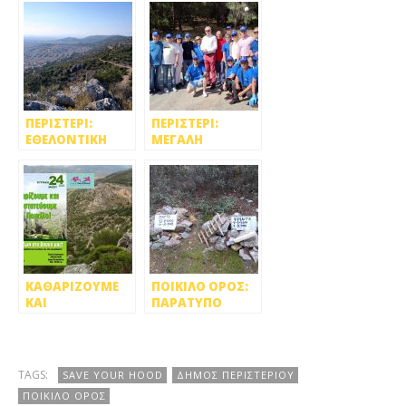
ΠΕΡΙΣΤΕΡΙ:
ΠΕΡΙΣΤΕΡΙ:
ΕΘΕΛΟΝΤΙΚΗ
ΜΕΓΑΛΗ
ΔΡΑΣΗ
ΣΥΜΜΕΤΟΧΗ
ΚΑΘΑΡΙΣΜΟΥ
ΕΘΕΛΟΝΤΩΝ
ΣΤΟ ΠΟΙΚΙΛΟ
ΣΤΟΝ
ΟΡΟΣ!
ΚΑΘΑΡΙΣΜΟ ΤΟΥ
ΠΟΙΚΙΛΟΥ
ΌΡΟΥΣ
ΚΑΘΑΡΙΖΟΥΜΕ
ΠΟΙΚΙΛΟ ΟΡΟΣ:
ΚΑΙ
ΠΑΡΑΤΥΠΟ
ΠΡΟΣΤΑΤΕΥΟΥΜΕ
ΝΕΚΡΟΤΑΦΕΙΟ
ΤΟ ΠΟΙΚΙΛΟ
ΖΩΩΝ Νο2
ΟΡΟΣ!
TAGS:
SAVE YOUR HOOD
ΔΗΜΟΣ ΠΕΡΙΣΤΕΡΙΟΥ
ΠΟΙΚΙΛΟ ΟΡΟΣ