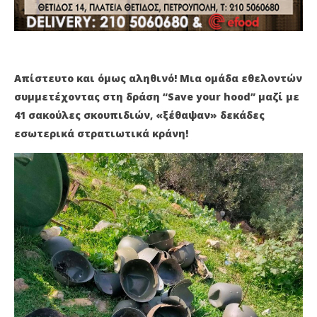
Μαρτίου
Μα
2021
202
Maxitis
M
Petroupolis
Pet
Απίστευτο και όμως αληθινό! Μια ομάδα εθελοντών
συμμετέχοντας στη δράση “Save your hood” μαζί με
41 σακούλες σκουπιδιών, «ξέθαψαν» δεκάδες
εσωτερικά στρατιωτικά κράνη!