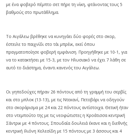
με ένα φοβερό πέμπτο σετ πήρε τη νίκη, φτάνοντας τους 5
βαθμούς στο πρωτάθλημα.
Το Αιγάλεω βρέθηκε να κυνηγάει δύο φορές στο σκορ,
έστειλε το παιχνίδι στο τάι μπρέικ, εκεί όπου
πραγματοποίησε φοβερή εμφάνιση. Προηγήθηκε με 10-1, για
να το κατακτήσει με 15-3, με τον Ηλυσιακό να έχει 7 λάθη σε
αυτό το διάστημα, έναντι κανενός του Αιγάλεω.
Οι γηπεδούχες πήραν 26 πόντους από τη γραμμή του σερβίς
και στο μπλοκ (13-13), με τις Ντεκανί, Πετοβάρι να οδηγούν
στο σκοράρισμα με 24 και 22 πόντους αντίστοιχα. Θετική ήταν
στο ντεμπούτο της με τις νεοφώτιστες η Κροάτισσα κεντρική
Σάντρικ με 4 πόντους. Σπουδαία δουλειά έκανε και η διεθνής
κεντρική Ιλιόνη Κελεσίδη με 15 πόντους με 3 άσσους και 4