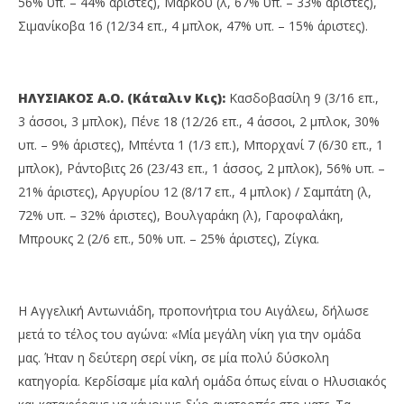
56% υπ. – 44% άριστες), Μάρκου (λ, 67% υπ. – 33% άριστες),
Σιμανίκοβα 16 (12/34 επ., 4 μπλοκ, 47% υπ. – 15% άριστες).
ΗΛΥΣΙΑΚΟΣ Α.Ο. (Κάταλιν Κις):
Κασδοβασίλη 9 (3/16 επ.,
3 άσσοι, 3 μπλοκ), Πένε 18 (12/26 επ., 4 άσσοι, 2 μπλοκ, 30%
υπ. – 9% άριστες), Μπέντα 1 (1/3 επ.), Μπορχανί 7 (6/30 επ., 1
μπλοκ), Ράντοβιτς 26 (23/43 επ., 1 άσσος, 2 μπλοκ), 56% υπ. –
21% άριστες), Αργυρίου 12 (8/17 επ., 4 μπλοκ) / Σαμπάτη (λ,
72% υπ. – 32% άριστες), Βουλγαράκη (λ), Γαροφαλάκη,
Μπρουκς 2 (2/6 επ., 50% υπ. – 25% άριστες), Ζίγκα.
Η Αγγελική Αντωνιάδη, προπονήτρια του Αιγάλεω, δήλωσε
μετά το τέλος του αγώνα: «Μία μεγάλη νίκη για την ομάδα
μας. Ήταν η δεύτερη σερί νίκη, σε μία πολύ δύσκολη
κατηγορία. Κερδίσαμε μία καλή ομάδα όπως είναι ο Ηλυσιακός