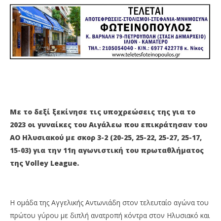
ΗΛΥΣΙΑΚΟ
Αν
8
8
Ιανουαρίου
Ιαν
2023
202
Maxitis
M
Petroupolis
Pet
Με το δεξί ξεκίνησε τις υποχρεώσεις της για το
2023 οι γυναίκες του Αιγάλεω που επικράτησαν του
ΑΟ Ηλυσιακού με σκορ 3-2 (20-25, 25-22, 25-27, 25-17,
15-03) για την 11η αγωνιστική του πρωταθλήματος
της Volley League.
Η ομάδα της Αγγελικής Αντωνιάδη στον τελευταίο αγώνα του
πρώτου γύρου με διπλή ανατροπή κόντρα στον Ηλυσιακό και