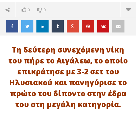
0
0
Τη δεύτερη συνεχόμενη νίκη
του πήρε το Αιγάλεω, το οποίο
επικράτησε με 3-2 σετ του
Ηλυσιακού και πανηγύρισε το
πρώτο του δίποντο στην έδρα
του στη μεγάλη κατηγορία.
ΔΙΑΒΑΖΕΤΕ ΤΩΡΑ
VOLLEY LEAGUE: ΔΕΥΤΕΡΗ ΝΙΚΗ ΤΟ ΑΙΓΑΛΕΩ, 3-2 ΤΟΝ
Ακ