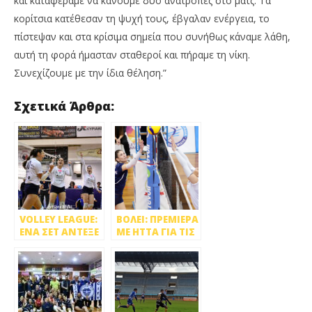
και καταφέραμε να κάνουμε δύο ανατροπές στο ματς. Τα
κορίτσια κατέθεσαν τη ψυχή τους, έβγαλαν ενέργεια, το
πίστεψαν και στα κρίσιμα σημεία που συνήθως κάναμε λάθη,
αυτή τη φορά ήμασταν σταθεροί και πήραμε τη νίκη.
Συνεχίζουμε με την ίδια θέληση.”
Σχετικά Άρθρα:
VOLLEY LEAGUE:
ΒΟΛΕΙ: ΠΡΕΜΙΕΡΑ
ΕΝΑ ΣΕΤ ΑΝΤΕΞΕ
ΜΕ ΗΤΤΑ ΓΙΑ ΤΙΣ
ΤΟ ΑΙΓΑΛΕΩ 0-3
ΓΥΝΑΙΚΕΣ ΤΟΥ
ΑΠΟ ΤΟΝ ΑΡΗ
ΑΙΓΑΛΕΩ, 1-3
ΣΤΟ
ΜΑΡΚΟΠΟΥΛΟ
[VIDEO]