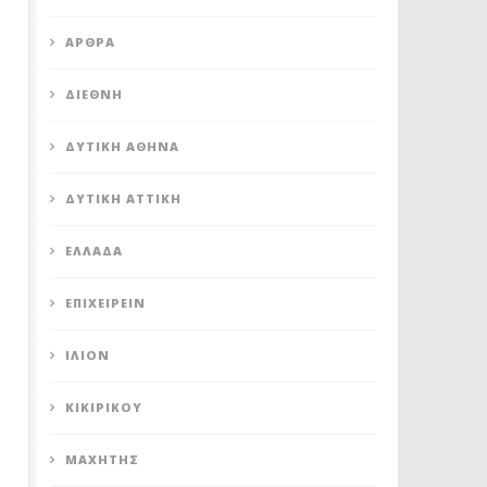
Ιανουαρίου
Ιανουαρίου
2023
2023
Maxitis
Maxitis
ΆΡΘΡΑ
Petroupolis
Petroupolis
ΔΙΕΘΝΉ
ΔΥΤΙΚΉ ΑΘΉΝΑ
ΔΥΤΙΚΉ ΑΤΤΙΚΉ
ΕΛΛΆΔΑ
ΕΠΙΧΕΙΡΕΊΝ
ΊΛΙΟΝ
ΚΙΚΙΡΙΚΟΥ
ΜΑΧΗΤΗΣ