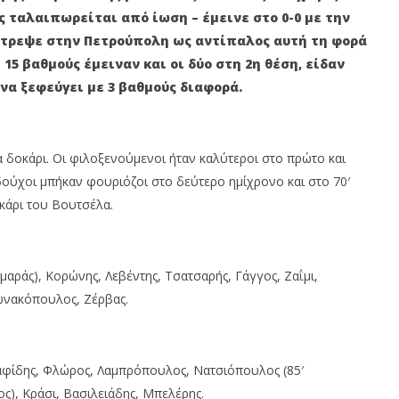
16
 ταλαιπωρείται από ίωση – έμεινε στο 0-0 με την
υ
Ιανουαρίου
2023
στρεψε στην Πετρούπολη ως αντίπαλος αυτή τη φορά
Maxitis
Petroupolis
15 βαθμούς έμειναν και οι δύο στη 2η θέση, είδαν
α ξεφεύγει με 3 βαθμούς διαφορά.
α δοκάρι. Οι φιλοξενούμενοι ήταν καλύτεροι στο πρώτο και
εδούχοι μπήκαν φουριόζοι στο δεύτερο ημίχρονο και στο 70′
κάρι του Βουτσέλα.
μαράς), Κορώνης, Λεβέντης, Τσατσαρής, Γάγγος, Ζαΐμι,
ωνακόπουλος, Ζέρβας.
αφίδης, Φλώρος, Λαμπρόπουλος, Νατσιόπουλος (85′
ς), Κράσι, Βασιλειάδης, Μπελέρης.