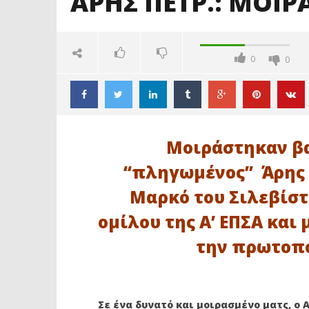
ΑΡΗΣ ΠΕΤΡ.: ΜΟΙΡ
0
0
Μοιράστηκαν βα
“πληγωμένος” Άρης Π
Μαρκό του Σιλεβίστ
ομίλου της Α’ ΕΠΣΑ και
την πρωτοπ
ΔΙΑΒΑΖΕΤΕ ΤΩΡΑ
ΑΡΗΣ ΠΕΤΡ.: ΜΟΙΡΑΣΙΑ, 0-0 ΜΕ
Ακαδημία
ΜΑΡΚΟ
Κεραυνός
ενώνουν 
16
Σε ένα δυνατό και μοιρασμένο ματς, ο