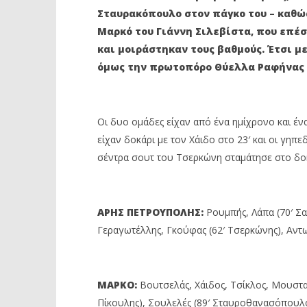
Ιανουαρίου
16
2023
Σταυρακόπουλο στον πάγκο του – καθώς
Ιανουαρίο
Maxitis
2023
Μαρκό του Γιάννη Σιλεβίστα, που επέ
Petroupolis
Maxitis
Petroupolis
και μοιράστηκαν τους βαθμούς. Έτσι με 
όμως την πρωτοπόρο Θύελλα Ραφήνας ν
Οι δυο ομάδες είχαν από ένα ημίχρονο και έν
είχαν δοκάρι με τον Χάιδο στο 23′ και οι γηπ
σέντρα σουτ του Τσερκώνη σταμάτησε στο δο
ΑΡΗΣ ΠΕΤΡΟΥΠΟΛΗΣ:
Ρουμπής, Λάπα (70′ Σα
Γεραγωτέλλης, Γκούφας (62′ Τσερκώνης), Αντ
ΜΑΡΚΟ:
Βουτσελάς, Χάιδος, Τσίκλος, Μουστ
Πίκουλης), Σουλελές (89′ Σταυροθανασόπουλο