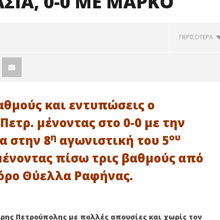
ΑΣΙΑ, 0-0 ΜΕ ΜΑΡΚΟ
ΠΕΡΙΣΟΤΕΡΑ
θμούς και εντυπώσεις ο
ετρ. μένοντας στο 0-0 με την
η
ου
α στην 8
αγωνιστική του 5
 μένοντας πίσω τρις βαθμούς από
όρο Θύελλα Ραφήνας.
 Πετρούπολης: Άρης -
10ο Poikilo Night Trail: Άνοιξαν οι
 και Αναγέννηση
εγγραφές για το νυχτερινό
τις δυνάμεις τους!
αγώνα της πόλης!
 Αρης Πετρούπολης με πολλές απουσίες και χωρίς τον