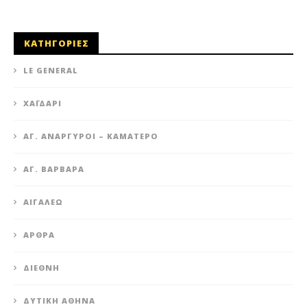
ΚΑΤΗΓΟΡΙΕΣ
LE GENERAL
XΑΪΔΆΡΙ
ΆΓ. ΑΝΆΡΓΥΡΟΙ – KΑΜΑΤΕΡΌ
ΑΓ. ΒΑΡΒΆΡΑ
ΑΙΓΆΛΕΩ
ΆΡΘΡΑ
ΔΙΕΘΝΉ
ΔΥΤΙΚΉ ΑΘΉΝΑ