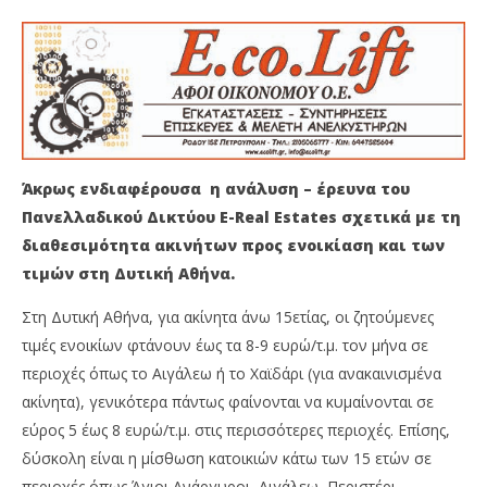
ΔΙΑΘΕΣΙΜΟΤΗΤΑ ΕΝΟΙΚΙΑΣΗΣ ΑΚΙΝΗΤΩΝ ΚΑΤΩ ΤΩΝ
ΚΑ
15 ΕΤΩΝ
8
Μα
8
202
Μαρτίου
M
2021
Pet
Maxitis
Petroupolis
Άκρως ενδιαφέρουσα η ανάλυση – έρευνα του
Πανελλαδικού Δικτύου Ε-Real Estates σχετικά με τη
διαθεσιμότητα ακινήτων προς ενοικίαση και των
τιμών στη Δυτική Αθήνα.
Στη Δυτική Αθήνα, για ακίνητα άνω 15ετίας, οι ζητούμενες
τιμές ενοικίων φτάνουν έως τα 8-9 ευρώ/τ.μ. τον μήνα σε
περιοχές όπως το Αιγάλεω ή το Χαϊδάρι (για ανακαινισμένα
ακίνητα), γενικότερα πάντως φαίνονται να κυμαίνονται σε
εύρος 5 έως 8 ευρώ/τ.μ. στις περισσότερες περιοχές. Επίσης,
δύσκολη είναι η μίσθωση κατοικιών κάτω των 15 ετών σε
περιοχές όπως Άγιοι Ανάργυροι, Αιγάλεω, Περιστέρι.