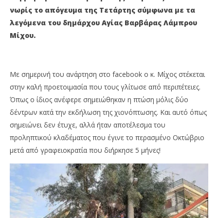
Λ. ΜΙΧΟΣ: ΓΡΑΦΕΙΟΚΡΑΤΙΑ ΠΕΝΤΕ ΜΗΝΩΝ ΓΙΑ ΝΑ
ΤΕ
νωρίς το απόγευμα της Τετάρτης σύμφωνα με τα
ΚΛΑΔΕΥΤΟΥΝ ΤΑ «ΕΠΙΚΙΝΔΥΝΑ» ΔΕΝΤΡΑ ΣΤΗΝ ΑΓ.
ΚΑ
λεγόμενα του δημάρχου Αγίας Βαρβάρας Λάμπρου
ΒΑΡΒΑΡΑ
18
Μίχου.
Φε
18
202
Φεβρουαρίου
M
2021
Pet
Maxitis
Petroupolis
Με σημερινή του ανάρτηση στο facebook o κ. Μίχος στέκεται
στην καλή προετοιμασία που τους γλίτωσε από περιπέτειες.
Όπως ο ίδιος ανέφερε σημειώθηκαν η πτώση μόλις δύο
δέντρων κατά την εκδήλωση της χιονόπτωσης. Και αυτό όπως
σημειώνει δεν έτυχε, αλλά ήταν αποτέλεσμα του
προληπτικού κλαδέματος που έγινε το περασμένο Οκτώβριο
μετά από γραφειοκρατία που διήρκησε 5 μήνες!