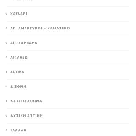
XΑΪΔΆΡΙ
ΆΓ. ΑΝΆΡΓΥΡΟΙ – KΑΜΑΤΕΡΌ
ΑΓ. ΒΑΡΒΆΡΑ
ΑΙΓΆΛΕΩ
ΆΡΘΡΑ
ΔΙΕΘΝΉ
ΔΥΤΙΚΉ ΑΘΉΝΑ
ΔΥΤΙΚΉ ΑΤΤΙΚΉ
ΕΛΛΆΔΑ