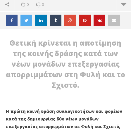
0
0
Θετική κρίνεται η αποτίμηση
της κοινής δράσης κατά των
νέων μονάδων επεξεργασίας
απορριμμάτων στη Φυλή και το
Σχιστό.
ΔΙΑΒΑΖΕΤΕ ΤΩΡΑ
Η πρώτη κοινή δράση συλλογικοτήτων και φορέων
κατά της δημιουργίας δύο νέων μονάδων
ΝΙΚΟΣ ΣΑΚΟΥΤΗΣ: ΑΓΩΝΑΣ ΓΙΑ ΤΟ ΚΛΕΙΣΙΜΟ ΤΗΣ
ΠΕ
επεξεργασίας απορριμμάτων σε Φυλή και Σχιστό,
ΦΥΛΗΣ ΜΕΧΡΙ ΤΗΝ ΤΕΛΙΚΗ ΔΙΚΑΙΩΣΗ
ΑΡ