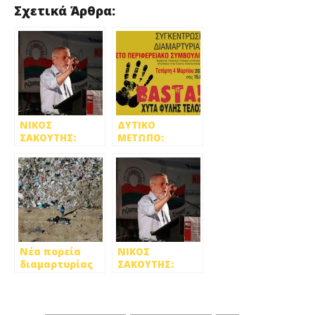
Σχετικά Άρθρα:
ΝΙΚΟΣ
ΔΥΤΙΚΟ
ΣΑΚΟΥΤΗΣ:
ΜΕΤΩΠΟ:
ΚΑΛΟΥΜΕ ΤΗ
ΔΙΑΜΑΡΤΥΡΙΑ
ΛΑΪΚΗ
ΣΤΟ
ΣΥΣΠΕΙΡΩΣΗ ΝΑ
ΠΕΡΙΦΕΡΕΙΑΚΟ
ΑΝΤΑΠΟΚΡΙΘΕΙ!
ΣΥΜΒΟΥΛΙΟ ΣΤΙΣ
4/3 ΓΙΑ ΤΟ
ΚΛΕΙΣΙΜΟ ΤΗΣ
ΦΥΛΗΣ
Νέα πορεία
ΝΙΚΟΣ
διαμαρτυρίας
ΣΑΚΟΥΤΗΣ:
(6/6) για το
ΣΥΜΜΑΧΟΙ
κλείσιμο του
ΑΠΕΝΑΝΤΙ ΣΤΙΣ
ΧΥΤΑ Φυλής
ΑΝΤΙΛΑΪΚΕΣ
ΠΟΛΙΤΙΚΕΣ