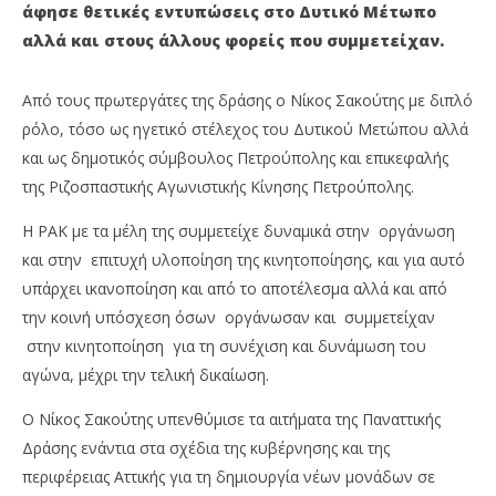
άφησε θετικές εντυπώσεις στο Δυτικό Μέτωπο
23
23
Μαρτίου
Μα
αλλά και στους άλλους φορείς που συμμετείχαν.
2021
202
Maxitis
M
Petroupolis
Pet
Από τους πρωτεργάτες της δράσης ο Νίκος Σακούτης με διπλό
ρόλο, τόσο ως ηγετικό στέλεχος του Δυτικού Μετώπου αλλά
και ως δημοτικός σύμβουλος Πετρούπολης και επικεφαλής
της Ριζοσπαστικής Αγωνιστικής Κίνησης Πετρούπολης.
Η ΡΑΚ με τα μέλη της συμμετείχε δυναμικά στην οργάνωση
και στην επιτυχή υλοποίηση της κινητοποίησης, και για αυτό
υπάρχει ικανοποίηση και από το αποτέλεσμα αλλά και από
την κοινή υπόσχεση όσων οργάνωσαν και συμμετείχαν
στην κινητοποίηση για τη συνέχιση και δυνάμωση του
αγώνα, μέχρι την τελική δικαίωση.
Ο Νίκος Σακούτης υπενθύμισε τα αιτήματα της Παναττικής
Δράσης ενάντια στα σχέδια της κυβέρνησης και της
περιφέρειας Αττικής για τη δημιουργία νέων μονάδων σε