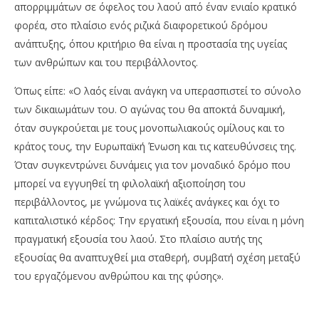
απορριμμάτων σε όφελος του λαού από έναν ενιαίο κρατικό
φορέα, στο πλαίσιο ενός ριζικά διαφορετικού δρόμου
ανάπτυξης, όπου κριτήριο θα είναι η προστασία της υγείας
των ανθρώπων και του περιβάλλοντος.
Όπως είπε: «Ο λαός είναι ανάγκη να υπερασπιστεί το σύνολο
των δικαιωμάτων του. Ο αγώνας του θα αποκτά δυναμική,
όταν συγκρούεται με τους μονοπωλιακούς ομίλους και το
κράτος τους, την Ευρωπαϊκή Ένωση και τις κατευθύνσεις της.
Όταν συγκεντρώνει δυνάμεις για τον μοναδικό δρόμο που
μπορεί να εγγυηθεί τη φιλολαϊκή αξιοποίηση του
περιβάλλοντος, με γνώμονα τις λαϊκές ανάγκες και όχι το
καπιταλιστικό κέρδος: Την εργατική εξουσία, που είναι η μόνη
πραγματική εξουσία του λαού. Στο πλαίσιο αυτής της
εξουσίας θα αναπτυχθεί μια σταθερή, συμβατή σχέση μεταξύ
του εργαζόμενου ανθρώπου και της φύσης».