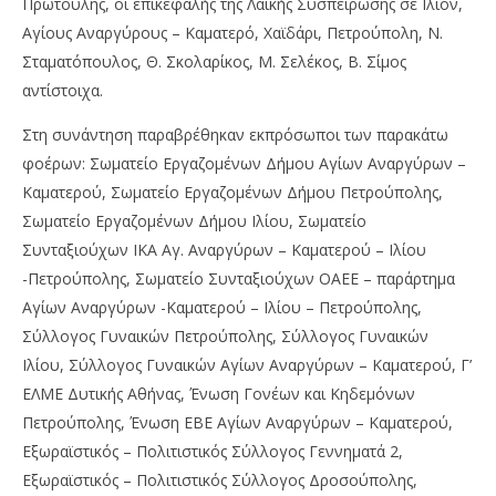
Πρωτούλης, οι επικεφαλής της Λαϊκής Συσπείρωσης σε Ιλιον,
Αγίους Αναργύρους – Καματερό, Χαϊδάρι, Πετρούπολη, Ν.
Σταματόπουλος, Θ. Σκολαρίκος, Μ. Σελέκος, Β. Σίμος
αντίστοιχα.
Στη συνάντηση παραβρέθηκαν εκπρόσωποι των παρακάτω
φοέρων: Σωματείο Εργαζομένων Δήμου Αγίων Αναργύρων –
Καματερού, Σωματείο Εργαζομένων Δήμου Πετρούπολης,
Σωματείο Εργαζομένων Δήμου Ιλίου, Σωματείο
Συνταξιούχων ΙΚΑ Αγ. Αναργύρων – Καματερού – Ιλίου
-Πετρούπολης, Σωματείο Συνταξιούχων ΟΑΕΕ – παράρτημα
Αγίων Αναργύρων -Καματερού – Ιλίου – Πετρούπολης,
Σύλλογος Γυναικών Πετρούπολης, Σύλλογος Γυναικών
Ιλίου, Σύλλογος Γυναικών Αγίων Αναργύρων – Καματερού, Γ’
ΕΛΜΕ Δυτικής Αθήνας, Ένωση Γονέων και Κηδεμόνων
Πετρούπολης, Ένωση ΕΒΕ Αγίων Αναργύρων – Καματερού,
Εξωραϊστικός – Πολιτιστικός Σύλλογος Γεννηματά 2,
Εξωραϊστικός – Πολιτιστικός Σύλλογος Δροσούπολης,