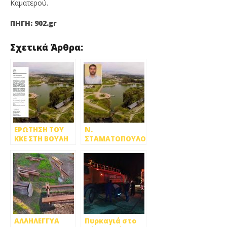
Καματερού.
ΠΗΓΗ: 902.gr
Σχετικά Άρθρα:
ΕΡΩΤΗΣΗ ΤΟΥ
Ν.
ΚΚΕ ΣΤΗ ΒΟΥΛΗ
ΣΤΑΜΑΤΟΠΟΥΛΟΣ
ΓΙΑ ΤΟ ΠΑΡΚΟ
– Θ.
ΤΡΙΤΣΗ
ΣΚΟΛΑΡΙΚΟΣ: ΤΟ
ΠΑΡΚΟ ΤΡΙΤΣΗ
ΔΕΝ ΕΙΝΑΙ ΠΕΔΙΟ
ΚΕΡΔΟΦΟΡΙΑΣ
ΕΠΙΧΕΙΡΗΜΑΤΙΚΩΝ
ΟΜΙΛΩΝ
ΑΛΛΗΛΕΓΓΥΑ
Πυρκαγιά στο