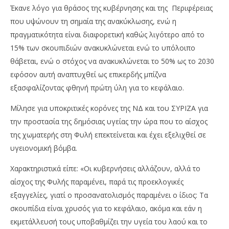
Έκανε λόγο για θράσος της κυβέρνησης και της Περιφέρειας
που υψώνουν τη σημαία της ανακύκλωσης, ενώ η
πραγματικότητα είναι διαφορετική καθώς λιγότερο από το
15% των σκουπιδιών ανακυκλώνεται ενώ το υπόλοιπο
θάβεται, ενώ ο στόχος να ανακυκλώνεται το 50% ως το 2030
εφόσον αυτή αναπτυχθεί ως επικερδής μπίζνα
εξασφαλίζοντας φθηνή πρώτη ύλη για το κεφάλαιο.
Μίλησε για υποκριτικές κορόνες της ΝΔ και του ΣΥΡΙΖΑ για
την προστασία της δημόσιας υγείας την ώρα που το αίσχος
της χωματερής στη Φυλή επεκτείνεται και έχει εξελιχθεί σε
υγειονομική βόμβα.
Χαρακτηριστικά είπε: «Οι κυβερνήσεις αλλάζουν, αλλά το
αίσχος της Φυλής παραμένει, παρά τις προεκλογικές
εξαγγελίες, γιατί ο προσανατολισμός παραμένει ο ίδιος: Τα
σκουπίδια είναι χρυσός για το κεφάλαιο, ακόμα και εάν η
εκμετάλλευσή τους υποβαθμίζει την υγεία του λαού και το