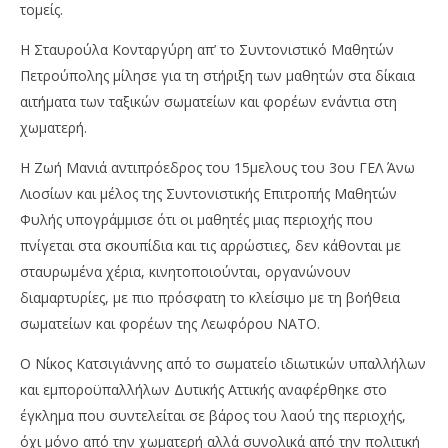
τομείς.
Η Σταυρούλα Κονταργύρη απ’ το Συντονιστικό Μαθητών
Πετρούπολης μίλησε για τη στήριξη των μαθητών στα δίκαια
αιτήματα των ταξικών σωματείων και φορέων ενάντια στη
χωματερή.
Η Ζωή Μανιά αντιπρόεδρος του 15μελους του 3ου ΓΕΛ Άνω
Λιοσίων και μέλος της Συντονιστικής Επιτροπής Μαθητών
Φυλής υπογράμμισε ότι οι μαθητές μιας περιοχής που
πνίγεται στα σκουπίδια και τις αρρώστιες, δεν κάθονται με
σταυρωμένα χέρια, κινητοποιούνται, οργανώνουν
διαμαρτυρίες, με πιο πρόσφατη το κλείσιμο με τη βοήθεια
σωματείων και φορέων της Λεωφόρου ΝΑΤΟ.
Ο Νίκος Κατσιγιάννης από το σωματείο ιδιωτικών υπαλλήλων
και εμποροϋπαλλήλων Δυτικής Αττικής αναφέρθηκε στο
έγκλημα που συντελείται σε βάρος του λαού της περιοχής,
όχι μόνο από την χωματερή αλλά συνολικά από την πολιτική