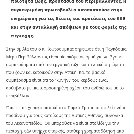
ποιότητα ζωής, προστασία του περιβάλλοντος.
Η
ΔΙΑΒΑΖΕΤΕ ΤΩΡΑ
συγκεκριμένη πρωτοβουλία αποσκοπούσε στην
ΟΜΙΛΙΑ ΚΟΥΤΣΟΥΜΠΑ ΣΤΟ ΠΑΡΚΟ ΤΡΙΤΣΗ ΓΙΑ ΤΟ
ΤΕ
ενημέρωση για τις θέσεις και προτάσεις του ΚΚΕ
ΠΕΡΙΒΑΛΛΟΝ, ΤΟΝ ΧΥΤΑ ΦΥΛΗΣ ΚΑΙ ΤΟΝ ΝΕΟ
ΚΑ
ΠΕΡΙΒΑΛΛΟΝΤΙΚΟ ΝΟΜΟΣΧΕΔΙΟ
8
και στην ανταλλαγή απόψεων με τους φορείς της
Ιου
8
περιοχής.
202
Ιουνίου
M
2020
Pet
Maxitis
Στην ομιλία του ο κ. Κουτσούμπας σημείωσε ότι η Παγκόσμια
Petroupolis
Μέρα Περιβάλλοντος είναι μία ακόμα αφορμή για να βγουν
συμπεράσματα από την εργατική τάξη και τα λαϊκά στρώματα
που ζουν και κατοικούν στην Αττική. Και το βασικό
συμπέρασμα είναι ότι το “κυνήγι” του κέρδους είναι
ασύμβατο με μια ισορροπημένη σχέση του ανθρώπου με το
περιβάλλον.
Όπως είπε χαρακτηριστικά « το Πάρκο Τρίτση αποτελεί ανάσα
πρασίνου για τους κατοίκους της Δυτικής Αθήνας, συνολικά
του Λεκανοπεδίου. Θα μπορούσε να είναι στολίδι για την
περιοχή, εάν υπήρχε επαρκής, σταθερή χρηματοδότηση από