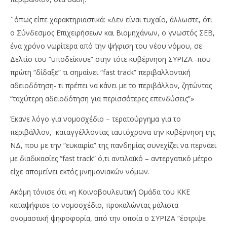
¨όπως είπε χαρακτηριαστικά: «Δεν είναι τυχαίο, άλλωστε, ότι
ο Σύνδεσμος Επιχειρήσεων και Βιομηχάνων, ο γνωστός ΣΕΒ,
ένα χρόνο νωρίτερα από την ψήφιση του νέου νόμου, σε
Δελτίο του “υποδείκνυε” στην τότε κυβέρνηση ΣΥΡΙΖΑ -που
πρώτη “δίδαξε” τι σημαίνει “fast track” περιβαλλοντική
αδειοδότηση- τι πρέπει να κάνει με το περιβάλλον, ζητώντας
“ταχύτερη αδειοδότηση για περισσότερες επενδύσεις”»
Έκανε λόγο για νομοσχέδιο – τερατούργημα για το
περιβάλλον, καταγγέλλοντας ταυτόχρονα την κυβέρνηση της
ΝΔ, που με την “ευκαιρία” της πανδημίας συνεχίζει να περνάει
με διαδικασίες “fast track” ό,τι αντιλαϊκό – αντεργατικό μέτρο
είχε απομείνει εκτός μνημονιακών νόμων.
Ακόμη τόνισε ότι «η Κοινοβουλευτική Ομάδα του ΚΚΕ
καταψήφισε το νομοσχέδιο, προκαλώντας μάλιστα
ονομαστική ψηφοφορία, από την οποία ο ΣΥΡΙΖΑ “έστριψε