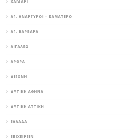
XΑΪΔΆΡΙ
ΆΓ. ΑΝΆΡΓΥΡΟΙ – KΑΜΑΤΕΡΌ
ΑΓ. ΒΑΡΒΆΡΑ
ΑΙΓΆΛΕΩ
ΆΡΘΡΑ
ΔΙΕΘΝΉ
ΔΥΤΙΚΉ ΑΘΉΝΑ
ΔΥΤΙΚΉ ΑΤΤΙΚΉ
ΕΛΛΆΔΑ
ΕΠΙΧΕΙΡΕΊΝ