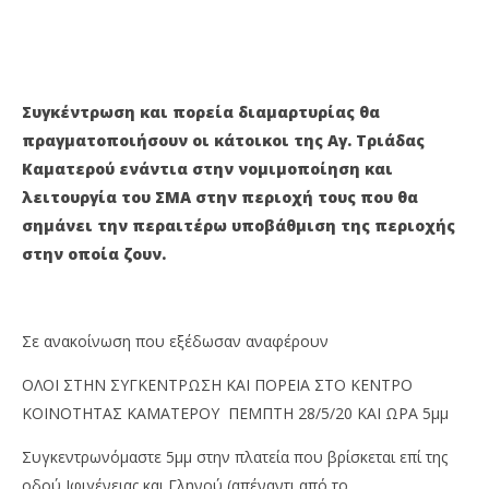
ΓΙΑ ΤΟΝ ΣΜΑ
ΚΑ
28
28
Μαΐου
Μα
2020
202
Maxitis
M
Συγκέντρωση και πορεία διαμαρτυρίας θα
Petroupolis
Pet
πραγματοποιήσουν οι κάτοικοι της Αγ. Τριάδας
Καματερού ενάντια στην νομιμοποίηση και
λειτουργία του ΣΜΑ στην περιοχή τους που θα
σημάνει την περαιτέρω υποβάθμιση της περιοχής
στην οποία ζουν.
Σε ανακοίνωση που εξέδωσαν αναφέρουν
ΟΛΟΙ ΣΤΗΝ ΣΥΓΚΕΝΤΡΩΣΗ ΚΑΙ ΠΟΡΕΙΑ ΣΤΟ ΚΕΝΤΡΟ
ΚΟΙΝΟΤΗΤΑΣ ΚΑΜΑΤΕΡΟΥ ΠΕΜΠΤΗ 28/5/20 ΚΑΙ ΩΡΑ 5μμ
Συγκεντρωνόμαστε 5μμ στην πλατεία που βρίσκεται επί της
οδού Ιφιγένειας και Γληνού (απέναντι από το