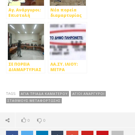
Αγ. Ανάργυροι:
Νέα πορεία
Επιστολή
διαμαρτυρίας
διαμαρτυρίας
(6/6) για το
Σαράντη στον
κλείσιμο του
Τσίπρα
ΧΥΤΑ Φυλής
ΣΕ ΠΟΡΕΙΑ
ΛΑ.ΣΥ. ΙΛΙΟΥ:
ΔΙΑΜΑΡΤΥΡΙΑΣ
ΜΕΤΡΑ
ΚΑΤΑ ΤΗΣ
ΑΝΑΚΟΥΦΙΣΗΣ
ΧΩΜΑΤΕΡΗΣ
ΤΩΝ ΚΑΤΟΙΚΩΝ
ΚΑΛΕΙ Ο ΔΗΜΟΣ
ΑΠΟ ΤΗΝ
ΠΕΤΡΟΥΠΟΛΗΣ
ΠΑΝΔΗΜΙΑ
TAGS:
ΑΓΙΑ ΤΡΙΑΔΑ ΚΑΜΑΤΕΡΟΥ
ΑΓΙΟΙ ΑΝΑΡΓΥΡΟΙ
[VIDEO]
ΣΤΑΘΜΟΥΣ ΜΕΤΑΦΟΡΤΩΣΗΣ
0
0