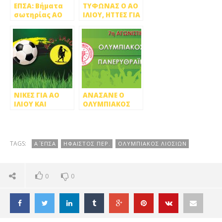
ΕΠΣΑ: Βήματα
ΤΥΦΩΝΑΣ Ο ΑΟ
σωτηρίας ΑΟ
ΙΛΙΟΥ, ΗΤΤΕΣ ΓΙΑ
Περιστερίου
ΙΑΣΩΝΑ ΚΑΙ
και Αγία
ΟΛΥΜΠΙΑΚΟ Λ.
Ελεούσα
ΝΙΚΕΣ ΓΙΑ ΑΟ
ΑΝΑΣΑΝΕ Ο
ΙΛΙΟΥ ΚΑΙ
ΟΛΥΜΠΙΑΚΟΣ
ΟΛΥΜΠΙΑΚΟ Λ.
ΛΙΟΣΙΩΝ, 2-0
ΤΟΝ
ΠΑΝΕΡΥΘΡΑΪΚΟ
TAGS:
Α΄ ΕΠΣΑ
ΗΦΑΙΣΤΟΣ ΠΕΡ.
ΟΛΥΜΠΙΑΚΟΣ ΛΙΟΣΙΩΝ
0
0