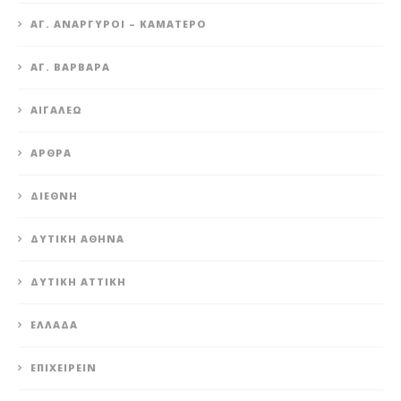
ΆΓ. ΑΝΆΡΓΥΡΟΙ – KΑΜΑΤΕΡΌ
ΑΓ. ΒΑΡΒΆΡΑ
ΑΙΓΆΛΕΩ
ΆΡΘΡΑ
ΔΙΕΘΝΉ
ΔΥΤΙΚΉ ΑΘΉΝΑ
ΔΥΤΙΚΉ ΑΤΤΙΚΉ
ΕΛΛΆΔΑ
ΕΠΙΧΕΙΡΕΊΝ