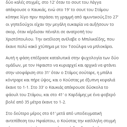
δύο καλές στιγμές, στο 12′ όταν το σουτ του Λάγγα
απέκρουσε ο Καυκιάς, ενώ στο 19′ το σουτ του Στάμου
κόπηκε λίγο πριν περάσει τη γραμμή από αμυντικούς.Στο 27′
οι γηπεδούχοι είχαν την μεγάλη ευκαιρία να αυξήσουν το
σκορ, όταν κέρδισαν πέναλτι σε ανατροπή του
Χριστόπουλου. Την εκτέλεση ανέλαβε ο Μπιλικαΐδης, που
έκανε πολύ κακό χτύπημα με τον Τσούλφα να μπλοκάρει.
Αυτή η φάση επέδρασε καταλυτικά στην ψυχολογία των δύο
ομάδων, με τον Ηφαιστο να κυριαρχεί και αρχικά να φτάνει
στην ισοφάριση στο 31′ όταν ο Στάμος σούταρε, η μπάλα
κόντραρε και πήρε ύψος, και ο Κούστας με έξυπνη κεφαλιά
έκανε το 1-1. Στο 33′ ο Καυκιάς απέκρουσε δύσκολα το
φάουλ του Στάμου, και στο 41′ ο Καρδάμης με ένα φοβερό
βολέ από 35 μέτρα έκανε το 1-2.
Στο δεύτερο μέρος στο 61′ μετά από υποδειγματική
αντεπίθεση του Ηφαίστου, ο Κούστας την κατλληλη στιγμή