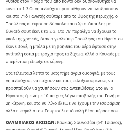
γύρισε στον Φράρο που από κοντά δεν δυσκολεύτηκε να
κάνει το 1-3.Οι γηπεδούχοι προσπάθησαν να αντιδράσουν
και στο 71΄ο Γανωτής σούταρε από το ύψος της περιοχής, ο
Τσούλφας απέκρουσε δύσκολα και ο Χριστόπουλος με
δυνατό σουτ έκανε το 2-3. Στο 76′ παραλίγο να έχουμε το
γκολ της χρονιάς, όταν ο γκολκίπερ Τσούλφας του Ηφαίστου
έκανε βολέ, η μπάλα με τη βοήθεια του αέρα έφτασε στην
αντίπαλη εστία με τροχιά προς τα δίχτυα, αλλά ο Καυκιάς με
υπερένταση έδιωξε σε κόρνερ.
Στα τελευταία λεπτά το ματς πήρε άγρια ομορφιά, με τους
γηπεδούχους να πιέχουν και τους φιλοξενούμενους να
προσπαθούν να χτυπήσουν στις αντεπιθέσεις. Στο 88′ ο
Ηφαιστος έμεινε με 10 παίχτες λόγω αποβολής του Γονή με
2η κίτρινη, και στο 90′ λίγο έλειψε να έχουμε την ισοφάριση
αλλά η κεφαλιά του Τουρτούλι από καλή θέση πέρασε άουτ.
ΟΛΥΜΠΙΑΚΟΣ ΛΙΟΣΙΩΝ:
Καυκιάς, Σουλοβάρι (64′ Τσιάνος),
Λαμπρόπουλος (64′ Τίγκας), Μιχαηλίδης, Βασιλάκος (64′