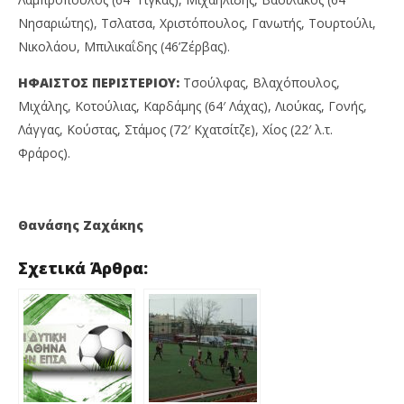
Νησαριώτης), Τσλατσα, Χριστόπουλος, Γανωτής, Τουρτούλι,
Νικολάου, Μπιλικαΐδης (46’Ζέρβας).
ΗΦΑΙΣΤΟΣ ΠΕΡΙΣΤΕΡΙΟΥ:
Τσούλφας, Βλαχόπουλος,
Μιχάλης, Κοτούλιας, Καρδάμης (64′ Λάχας), Λιούκας, Γονής,
Λάγγας, Κούστας, Στάμος (72′ Κχατσίτζε), Χίος (22′ λ.τ.
Φράρος).
Θανάσης Ζαχάκης
Σχετικά Άρθρα: