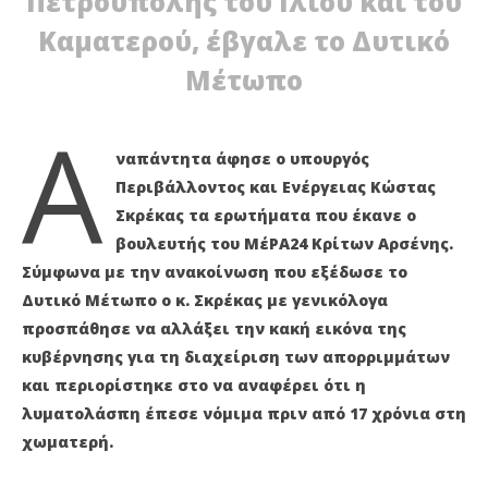
Πετρούπολης του Ιλίου και του
Δυτικό Μέτωπο: Καμιά απάντηση από Σκρέκα για
ΤΕ
Καματερού, έβγαλε το Δυτικό
τον κρατήρα λυματολάσπης
ΚΑ
5
5
Μέτωπο
Απριλίου
Απρ
2022
202
Α
Maxitis
M
Petroupolis
Pet
ναπάντητα άφησε ο υπουργός
Περιβάλλοντος και Ενέργειας Κώστας
Σκρέκας τα ερωτήματα που έκανε ο
βουλευτής του ΜέΡΑ24 Κρίτων Αρσένης.
Σύμφωνα με την ανακοίνωση που εξέδωσε το
Δυτικό Μέτωπο ο κ. Σκρέκας με γενικόλογα
προσπάθησε να αλλάξει την κακή εικόνα της
κυβέρνησης για τη διαχείριση των απορριμμάτων
και περιορίστηκε στο να αναφέρει ότι η
λυματολάσπη έπεσε νόμιμα πριν από 17 χρόνια στη
χωματερή.