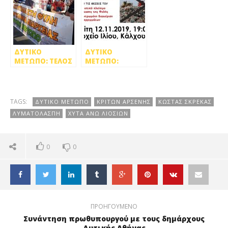
Σώματος
Επιθεωρητών
Περιβάλλοντος
ΔΥΤΙΚΟ
ΔΥΤΙΚΟ
ΜΕΤΩΠΟ: ΤΕΛΟΣ
ΜΕΤΩΠΟ:
ΣΤΟ ΕΓΚΛΗΜΑ
ΠΑΡΟΥΣΙΑΣΗ
ΤΗΣ ΦΥΛΗΣ
ΘΕΣΕΩΝ ΓΙΑ ΤΗ
ΔΙΑΧΕΙΡΙΣΗ ΤΩΝ
ΑΠΟΡΡΙΜΜΑΤΩΝ
TAGS:
ΔΥΤΙΚΟ ΜΕΤΩΠΟ
ΚΡΙΤΩΝ ΑΡΣΕΝΗΣ
ΚΩΣΤΑΣ ΣΚΡΕΚΑΣ
ΛΥΜΑΤΟΛΑΣΠΗ
ΧΥΤΑ ΑΝΩ ΛΙΟΣΙΩΝ
0
0
ΠΡΟΗΓΟΥΜΕΝΟ
Συνάντηση πρωθυπουργού με τους δημάρχους
Δυτικής Αθήνας