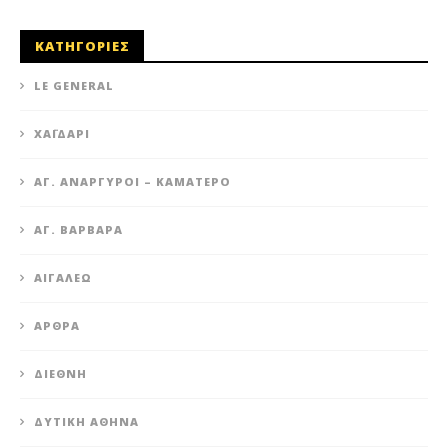
ΚΑΤΗΓΟΡΙΕΣ
LE GENERAL
XΑΪΔΆΡΙ
ΆΓ. ΑΝΆΡΓΥΡΟΙ – KΑΜΑΤΕΡΌ
ΑΓ. ΒΑΡΒΆΡΑ
ΑΙΓΆΛΕΩ
ΆΡΘΡΑ
ΔΙΕΘΝΉ
ΔΥΤΙΚΉ ΑΘΉΝΑ