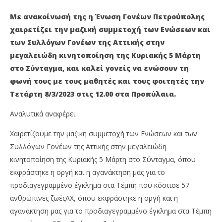
ΕΝΩΣΗ ΓΟΝΕΩΝ ΠΕΤΡΟΥΠΟΛΗΣ: ΤΑ ΔΑΚΡΥΑ ΝΑ
ΠΕ
ΓΙΝΟΥΝΕ ΟΡΓΗ!
ΑΡ
Με ανακοίνωσή της η Ένωση Γονέων Πετρούπολης
8
8
χαιρετίζει την μαζική συμμετοχή των Ενώσεων και
Μαρτίου
Μα
2023
202
των Συλλόγων Γονέων της Αττικής στην
maxitis-
m
online
onl
μεγαλειώδη κινητοποίηση της Κυριακής 5 Μάρτη
στο Σύνταγμα, και καλεί γονείς να ενώσουν τη
φωνή τους με τους μαθητές και τους φοιτητές την
Τετάρτη 8/3/2023 στις 12.00 στα Προπύλαια.
Αναλυτικά αναφέρει:
Χαιρετίζουμε την μαζική συμμετοχή των Ενώσεων και των
Συλλόγων Γονέων της Αττικής στην μεγαλειώδη
κινητοποίηση της Κυριακής 5 Μάρτη στο Σύνταγμα, όπου
εκφράστηκε η οργή και η αγανάκτηση μας για το
προδιαγεγραμμένο έγκλημα στα Τέμπη που κόστισε 57
ανθρώπινες ζωέςAX, όπου εκφράστηκε η οργή και η
αγανάκτηση μας για το προδιαγεγραμμένο έγκλημα στα Τέμπη