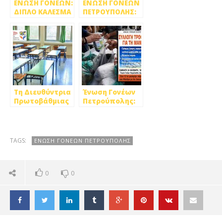
ΕΝΩΣΗ ΓΟΝΕΩΝ:
ΕΝΩΣΗ ΓΟΝΕΩΝ
ΔΙΠΛΟ ΚΑΛΕΣΜΑ
ΠΕΤΡΟΥΠΟΛΗΣ:
ΣΕ
ΠΡΩΤΟΒΟΥΛΙΑ
ΚΙΝΗΤΟΠΟΙΗΣΕΙΣ
ΓΙΑ ΧΟΡΗΓΗΣΗ
ΗΛΕΚΤΡΟΝΙΚΟΥ
ΕΞΟΠΛΙΣΜΟΥ ΚΑΙ
ΔΩΡΕΑΝ
ΔΙΑΔΙΚΤΥΟΥ
ΣΤΟΥΣ ΜΑΘΗΤΕΣ
ΤΗΣ ΠΟΛΗΣ
Τη Διευθύντρια
Ένωση Γονέων
Πρωτοβάθμιας
Πετρούπολης:
Εκπαίδευσης
Τέταρτη
συναντά η
επίσκεψη
Ένωση Γονέων
αλληλεγγύης
Πετρούπολης
στη Μάνδρα
TAGS:
ΕΝΩΣΗ ΓΟΝΕΩΝ ΠΕΤΡΟΥΠΟΛΗΣ
0
0