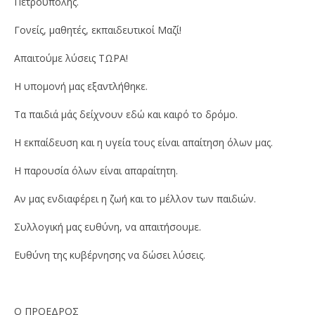
Πετρούπολης.
29
29
Σεπτεμβρίου
Σεπ
Γονείς, μαθητές, εκπαιδευτικοί Μαζί!
2020
202
Maxitis
M
Petroupolis
Pet
Απαιτούμε λύσεις ΤΩΡΑ!
Η υπομονή μας εξαντλήθηκε.
Τα παιδιά μάς δείχνουν εδώ και καιρό το δρόμο.
Η εκπαίδευση και η υγεία τους είναι απαίτηση όλων μας.
Η παρουσία όλων είναι απαραίτητη.
Αν μας ενδιαφέρει η ζωή και το μέλλον των παιδιών.
Συλλογική μας ευθύνη, να απαιτήσουμε.
Ευθύνη της κυβέρνησης να δώσει λύσεις.
Ο ΠΡΟΕΔΡΟΣ