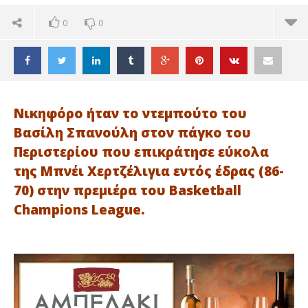
0
0
Νικηφόρο ήταν το ντεμπούτο του
Βασίλη Σπανούλη στον πάγκο του
Περιστερίου που επικράτησε εύκολα
της Μπνέι Χερτζέλιγια εντός έδρας (86-
70) στην πρεμιέρα του Basketball
Champions League.
ΔΙΑΒΑΖΕΤΕ ΤΩΡΑ
ΚΑΕ ΠΕΡΙΣΤΕΡΙ: ΝΙΚΗΦΟΡΟ ΝΤΕΜΠΟΥΤΟ ΜΕ
Ακ