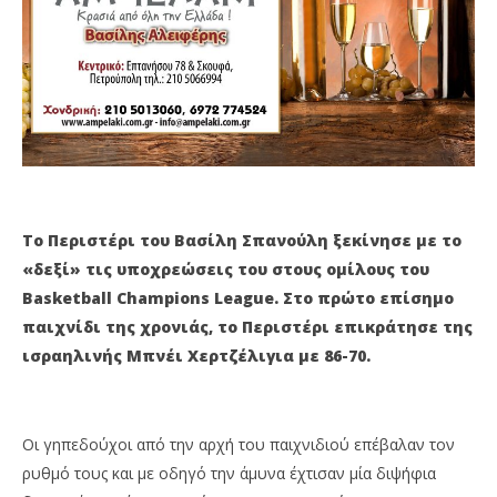
ΣΠΑΝΟΥΛΗ ΣΤΟ BCL
Αν
5
5
Οκτωβρίου
Οκ
2022
202
Maxitis
M
Petroupolis
Pet
Το Περιστέρι του Βασίλη Σπανούλη ξεκίνησε με το
«δεξί» τις υποχρεώσεις του στους ομίλους του
Basketball Champions League. Στο πρώτο επίσημο
παιχνίδι της χρονιάς, το Περιστέρι επικράτησε της
ισραηλινής Μπνέι Χερτζέλιγια με 86-70.
Οι γηπεδούχοι από την αρχή του παιχνιδιού επέβαλαν τον
ρυθμό τους και με οδηγό την άμυνα έχτισαν μία διψήφια