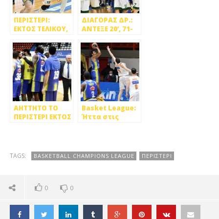
ΠΕΡΙΣΤΕΡΙ:
ΔΙΑΓΟΡΑΣ ΔΡ.:
ΕΚΤΟΣ ΤΕΛΙΚΟΥ,
ΑΝΤΕΞΕ 20’, 71-
61-67 ΑΠΟ
89 ΑΠΟ ΤΗΝ ΑΕΚ
ΠΡΟΜΗΘΕΑ
ΑΗΤΤΗΤΟ ΤΟ
Basket League:
ΠΕΡΙΣΤΕΡΙ ΕΚΤΟΣ
Ήττα στις
ΕΔΡΑΣ, 78-63
λεπτομέρειες
ΣΤΗ ΛΑΡΙΣΑ
για το
Περιστέρι, 77-82
από τον
TAGS:
BASKETBALL CHAMPIONS LEAGUE
ΠΕΡΙΣΤΕΡΙ
Προμηθέα
0
0