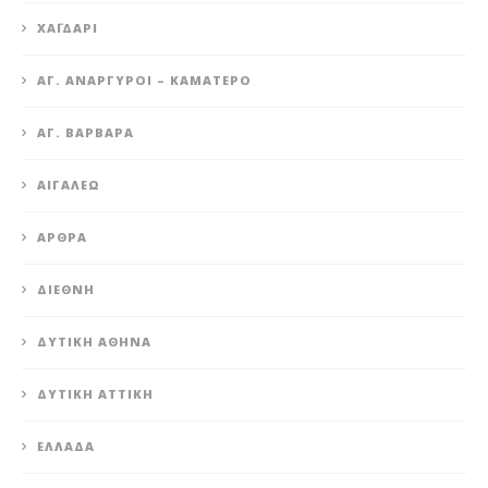
XΑΪΔΆΡΙ
ΆΓ. ΑΝΆΡΓΥΡΟΙ – KΑΜΑΤΕΡΌ
ΑΓ. ΒΑΡΒΆΡΑ
ΑΙΓΆΛΕΩ
ΆΡΘΡΑ
ΔΙΕΘΝΉ
ΔΥΤΙΚΉ ΑΘΉΝΑ
ΔΥΤΙΚΉ ΑΤΤΙΚΉ
ΕΛΛΆΔΑ