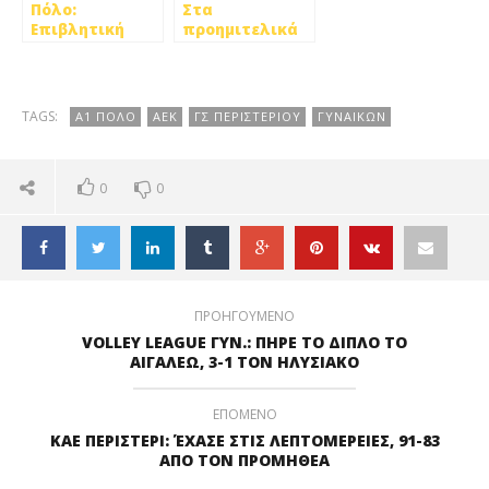
Πόλο:
Στα
Επιβλητική
προημιτελικά
νίκη,14-7 του ΓΣ
του Κυπέλλου
Περιστερίου
Ελλάδος η
στον Βόλο!
ομάδα πόλο του
ΓΣ Περιστερίου!
TAGS:
Α1 ΠΟΛΟ
ΑΕΚ
ΓΣ ΠΕΡΙΣΤΕΡΙΟΥ
ΓΥΝΑΙΚΩΝ
0
0
ΠΡΟΗΓΟΥΜΕΝΟ
VOLLEY LEAGUE ΓΥΝ.: ΠΗΡΕ ΤΟ ΔΙΠΛΟ ΤΟ
ΑΙΓΑΛΕΩ, 3-1 ΤΟΝ ΗΛΥΣΙΑΚΟ
ΕΠΟΜΕΝΟ
ΚΑΕ ΠΕΡΙΣΤΕΡΙ: ΈΧΑΣΕ ΣΤΙΣ ΛΕΠΤΟΜΕΡΕΙΕΣ, 91-83
ΑΠΟ ΤΟΝ ΠΡΟΜΗΘΕΑ