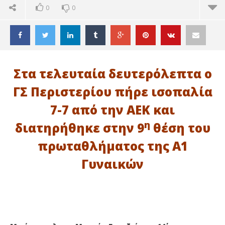
0
0
Στα τελευταία δευτερόλεπτα ο
ΓΣ Περιστερίου πήρε ισοπαλία
7-7 από την ΑΕΚ και
η
διατηρήθηκε στην 9
θέση του
πρωταθλήματος της Α1
Γυναικών
ΔΙΑΒΑΖΕΤΕ ΤΩΡΑ
ΠΟΛΟ: ΟΙ ΓΥΝΑΙΚΕΣ ΤΟΥ ΓΣ ΠΕΡΙΣΤΕΡΙΟΥ ΠΗΡΑΝ ΤΟΝ
Ακ
ΒΑΘΜΟ (7-7) ΜΕ ΤΗΝ ΑΕΚ
Αν