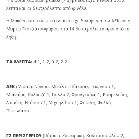
Η Μυρτώ Κάσσαρη μείωσε (7-6) με εύστοχο πέναλτι στα 2
λεπτά και 23 δευτερόλεπτα από φινάλε.
Η Μακέντι στο τελευταίο λεπτό είχε δοκάρι για την ΑΕΚ και η
Μυρτώ Γκοτζιά ισοφάρισε στα 14 δευτερόλεπτα πριν από τη
λήξη.
ΤΑ 8ΛΕΠΤΑ:
4-1, 1-2, 0-2, 2-2.
ΑΕΚ
(Μίσιτς): Νίγκρο, Μακέντι, Πάτερου, Γεωργίου 1,
Μπινιάρη, Καλαϊτζή 1, Γκίλλα 2, Φραγγελάκη 1, Ρουμελιώτη,
Λιαπάκη, Ντάσιου 1, Μιχαηλίδου 1, Φουντή, Φελλά,
Πετεινάτου.
ΓΣ ΠΕΡΙΣΤΕΡΙΟΥ
(Πάτρας): Ζαφειράκη, Κολιτσοπούλου 2,