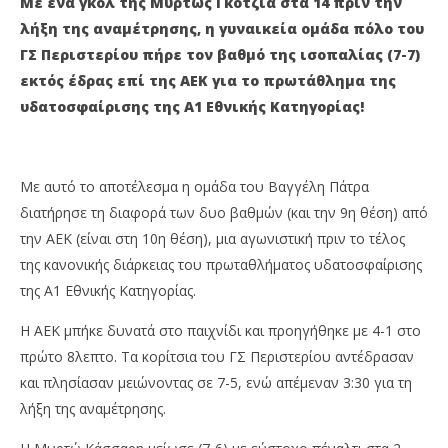
Με ένα γκολ της Μυρτώς Γκοτζιά στα 14΄΄ πριν την
3
3
λήξη της αναμέτρησης, η γυναικεία ομάδα πόλο του
Απριλίου
Απρ
2023
202
ΓΣ Περιστερίου πήρε τον βαθμό της ισοπαλίας (7-7)
maxitis-
m
online
onl
εκτός έδρας επί της ΑΕΚ για το πρωτάθλημα της
υδατοσφαίρισης της Α1 Εθνικής Κατηγορίας!
Με αυτό το αποτέλεσμα η ομάδα του Βαγγέλη Πάτρα
διατήρησε τη διαφορά των δυο βαθμών (και την 9η θέση) από
την ΑΕΚ (είναι στη 10η θέση), μια αγωνιστική πριν το τέλος
της κανονικής διάρκειας του πρωταθλήματος υδατοσφαίρισης
της Α1 Εθνικής Κατηγορίας.
Η ΑΕΚ μπήκε δυνατά στο παιχνίδι και προηγήθηκε με 4-1 στο
πρώτο 8λεπτο. Τα κορίτσια του ΓΣ Περιστερίου αντέδρασαν
και πλησίασαν μειώνοντας σε 7-5, ενώ απέμεναν 3:30 για τη
λήξη της αναμέτρησης.