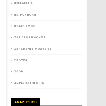
ΔΥΤΙΚΗ ΑΘΗΝΑ: ΠΟΙΟΙ ΟΙ
ΣΒΟΥΡΑ: «ΜΑ ΕΙΝΑΙ ΚΑΤΙ Π
ΠΕΡΙΦΈΡΕΙΑ
ΣΥΝΔΥΑΣΜΟΙ ΚΑΙ ΟΙ ΥΠΟΨΗΦΙΟΙ
ΒΑΘΥ, ΠΟΥ ΜΕ ΛΕΡΩΝΕΙ…»
ΔΗΜΑΡΧΟΙ!
13
ΠΕΤΡΟΎΠΟΛΗ
Μαΐου
13
2020
Μαΐου
Maxitis
2020
ΠΟΛΙΤΙΣΜΌΣ
Petroupolis
Maxitis
Petroupolis
ΣΑΣ ΠΡΟΤΕΊΝΟΥΜΕ
ΣΒΗΣΜΈΝΕΣ ΜΟΛΥΒΙΈΣ
ΣΒΟΎΡΑ
ΣΠΟΡ
ΧΩΡΊΣ ΚΑΤΗΓΟΡΊΑ
ΑΝΑΖΗΤΗΣΗ