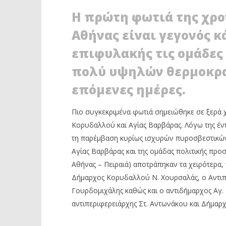
Η ΠΡΩΤΗ ΠΥΡΚΑΓΙΑ ΤΟΥ 2020 ΣΤΟ
ΤΕΛΟΣ Τ
Η πρώτη φωτιά της χρον
ΟΡΟΣ ΑΙΓΑΛΕΩ
ΈΡΧΟΝΤΑΙ
ΑΦΑΙΡΕΣ
13
Αθήνας είναι γεγονός κ
Μαΐου
13
2020
Μαΐου
επιφυλακής τις ομάδες
Maxitis
2020
Petroupolis
Maxitis
πολύ υψηλών θερμοκρα
Petroupolis
επόμενες ημέρες.
Πιο συγκεκριμένα φωτιά σημειώθηκε σε ξερά χ
Κορυδαλλού και Αγίας Βαρβάρας. Λόγω της έντ
τη παρέμβαση κυρίως ισχυρών πυροσβεστικώ
Αγίας Βαρβάρας και της ομάδας πολιτικής πρ
Αθήνας – Πειραιά) αποτράπηκαν τα χειρότερα, 
Δήμαρχος Κορυδαλλού Ν. Χουρσαλάς, ο Αντιπ
Γουρδομιχάλης καθώς και ο αντιδήμαρχος Αγ. 
αντιπεριφερειάρχης Στ. Αντωνάκου και Δήμαρχ