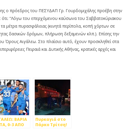
σης ο πρόεδρος του ΠΕΣΥΔΑΠ Γρ. Γουρδομιχάλης προέβη στην
σε ότι: “Λόγω του επερχόμενου καύσωνα του Σαββατοκύριακου
τα μέτρα πυρασφάλειας (κινητά περίπολα, κοπή χόρτων σε
τητας δασικών δρόμων, πλήρωση δεξαμενών κλπ.). Επίσης την
υ Όρους Αιγάλεω. Στο πλαίσιο αυτό, έχουν προσκληθεί στα
περιφέρειες Πειραιά και Δυτικής Αθήνας, κρατικές αρχές και
ΓΑΛΕΩ: ΒΑΡΙΑ
Πυρκαγιά στο
ΤΑ, 0-3 ΑΠΟ
Πάρκο Τρίτση!
ΝΙΚΟ