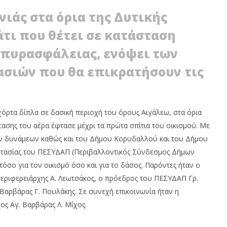
Ο ΔΙΠΛΟΠΑΡΚΑΡΙΣΜΑ:
ΔΥΤΙΚΗ ΑΘΗΝΑ: ΔΙΑΛΥΣΗ ΤΗΣ
ιάς στα όρια της Δυτικής
 ΠΡΟΣΤΙΜΑ ΚΑΙ
ΠΡΩΤΟΒΑΘΜΙΑΣ ΥΓΕΙΑΣ ΚΑΙ ΟΙ
Η ΔΙΠΛΩΜΑΤΟΣ
ΔΗΜΟΙ ΣΦΥΡΙΖΟΥΝ ΑΔΙΑΦΟΡΑ!
άτι που θέτει σε κατάσταση
13
Μαΐου
 πυρασφάλειας, ενόψει των
2020
Maxitis
σιών που θα επικρατήσουν τις
Petroupolis
όρτα δίπλα σε δασική περιοχή του όρους Αιγάλεω, στα όρια
ασης του αέρα έφτασε μέχρι τα πρώτα σπίτια του οικισμού. Με
ν δυνάμεων καθώς και του Δήμου Κορυδαλλού και του Δήμου
οστασίας του ΠΕΣΥΔΑΠ (Περιβαλλοντικός Σύνδεσμος Δήμων
τόσο για τον οικισμό όσο και για το δάσος. Παρόντες ήταν ο
εριφερειάρχης Α. Λεωτσάκος, ο πρόεδρος του ΠΕΣΥΔΑΠ Γρ.
Βαρβάρας Γ. Πουλάκης. Σε συνεχή επικοινωνία ήταν η
ος Αγ. Βαρβάρας Λ. Μίχος.