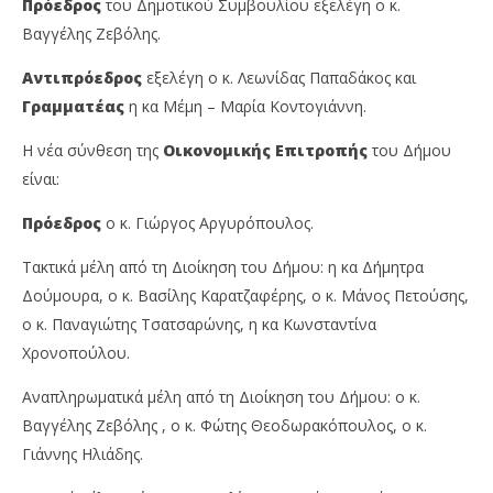
Ιανουαρίου
Ιαν
Πρόεδρος
του Δημοτικού Συμβουλίου εξελέγη ο κ.
2022
202
Βαγγέλης Ζεβόλης.
Maxitis
M
Petroupolis
Pet
Αντιπρόεδρος
εξελέγη ο κ. Λεωνίδας Παπαδάκος και
Γραμματέας
η κα Μέμη – Μαρία Κοντογιάννη.
Η νέα σύνθεση της
Οικονομικής Επιτροπής
του Δήμου
είναι:
Πρόεδρος
ο κ. Γιώργος Αργυρόπουλος.
Τακτικά μέλη από τη Διοίκηση του Δήμου: η κα Δήμητρα
Δούμουρα, ο κ. Βασίλης Καρατζαφέρης, ο κ. Μάνος Πετούσης,
ο κ. Παναγιώτης Τσατσαρώνης, η κα Κωνσταντίνα
Χρονοπούλου.
Αναπληρωματικά μέλη από τη Διοίκηση του Δήμου: ο κ.
Βαγγέλης Ζεβόλης , ο κ. Φώτης Θεοδωρακόπουλος, ο κ.
Γιάννης Ηλιάδης.