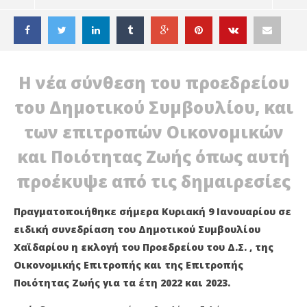
Η νέα σύνθεση του προεδρείου
του Δημοτικού Συμβουλίου, και
των επιτροπών Οικονομικών
και Ποιότητας Ζωής όπως αυτή
προέκυψε από τις δημαιρεσίες
Πραγματοποιήθηκε σήμερα Κυριακή 9 Ιανουαρίου σε
ειδική συνεδρίαση του Δημοτικού Συμβουλίου
ΔΙΑΒΑΖΕΤΕ ΤΩΡΑ
Χαϊδαρίου η εκλογή του Προεδρείου του Δ.Σ. , της
Οικονομικής Επιτροπής και της Επιτροπής
Ο Βαγγέλης Ζεβόλης πρόεδρος του ΔΣ του
Άρ
Χαϊδαρίου!
Αθ
Ποιότητας Ζωής για τα έτη 2022 και 2023.
10
10