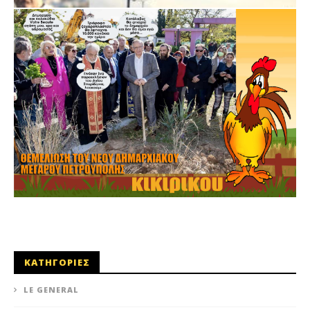
Άρης Πανόπουλος: Πλήρη υπογειοποίηση της Λ.
Αθηνών!
12 Ιουνίου 2023
0
maxitis-
online
ΚΑΤΗΓΟΡΙΕΣ
LE GENERAL