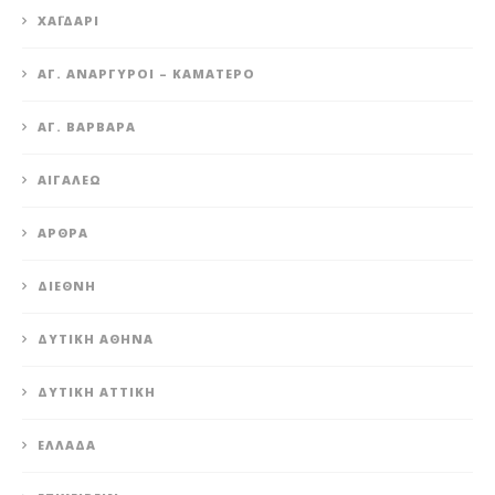
XΑΪΔΆΡΙ
ΆΓ. ΑΝΆΡΓΥΡΟΙ – KΑΜΑΤΕΡΌ
ΑΓ. ΒΑΡΒΆΡΑ
ΑΙΓΆΛΕΩ
ΆΡΘΡΑ
ΔΙΕΘΝΉ
ΔΥΤΙΚΉ ΑΘΉΝΑ
ΔΥΤΙΚΉ ΑΤΤΙΚΉ
ΕΛΛΆΔΑ