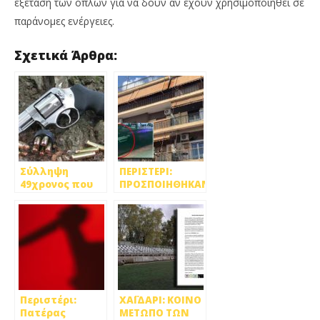
εξέταση των όπλων για να δουν αν έχουν χρησιμοποιηθεί σε
παράνομες ενέργειες.
Σχετικά Άρθρα:
Σύλληψη
ΠΕΡΙΣΤΕΡΙ:
49χρονος που
ΠΡΟΣΠΟΙΗΘΗΚΑΝ
έκρυβε
ΤΟΥΣ
οπλισμένο
ΑΣΤΥΝΟΜΙΚΟΥΣ
περίστροφο
ΚΑΙ ΞΑΦΡΙΣΑΝ
στο αυτοκίνητό
24.000 ΕΥΡΩ ΑΠΟ
του
ΤΟ
ΧΡΗΜΑΤΟΚΙΒΩΤΙΟ
Περιστέρι:
ΧΑΪΔΑΡΙ: ΚΟΙΝΟ
Πατέρας
ΜΕΤΩΠΟ ΤΩΝ