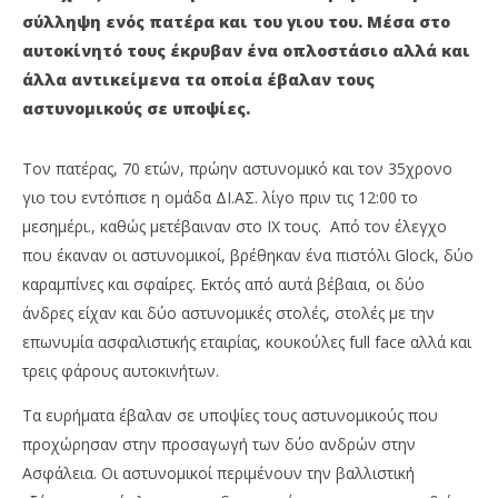
Πατέρας και γιος συνελήφθησαν για κρυμμένο
Άρ
σύλληψη ενός πατέρα και του γιου του. Μέσα στο
οπλοστάσιο στο αυτοκίνητό τους στο Χαϊδάρι
Αθ
19
19
αυτοκίνητό τους έκρυβαν ένα οπλοστάσιο αλλά και
Ιανουαρίου
Ιαν
άλλα αντικείμενα τα οποία έβαλαν τους
2022
202
Maxitis
M
αστυνομικούς σε υποψίες.
Petroupolis
Pet
Τον πατέρας, 70 ετών, πρώην αστυνομικό και τον 35χρονο
γιο του εντόπισε η ομάδα ΔΙ.ΑΣ. λίγο πριν τις 12:00 το
μεσημέρι., καθώς μετέβαιναν στο ΙΧ τους. Από τον έλεγχο
που έκαναν οι αστυνομικοί, βρέθηκαν ένα πιστόλι Glock, δύο
καραμπίνες και σφαίρες. Εκτός από αυτά βέβαια, οι δύο
άνδρες είχαν και δύο αστυνομικές στολές, στολές με την
επωνυμία ασφαλιστικής εταιρίας, κουκούλες full face αλλά και
τρεις φάρους αυτοκινήτων.
Τα ευρήματα έβαλαν σε υποψίες τους αστυνομικούς που
προχώρησαν στην προσαγωγή των δύο ανδρών στην
Ασφάλεια. Οι αστυνομικοί περιμένουν την βαλλιστική