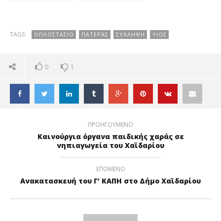
σκότωσε τον
ΑΘΛΗΤΙΚΩΝ
γιο του με
ΣΥΛΛΟΓΩΝ ΓΙΑ
μαχαίρι
ΤΗΝ
ΑΝΤΙΜΕΤΩΠΙΣΗ
TAGS:
ΟΠΛΟΣΤΑΣΙΟ
ΠΑΤΕΡΑΣ
ΣΥΛΛΗΨΗ
ΥΙΟΣ
ΤΩΝ
ΠΡΟΒΛΗΜΑΤΩΝ
ΤΟΥΣ!
0
1
ΠΡΟΗΓΟΥΜΕΝΟ
Καινούργια όργανα παιδικής χαράς σε
νηπιαγωγεία του Χαϊδαρίου
ΕΠΟΜΕΝΟ
Ανακατασκευή του Γ’ ΚΑΠΗ στο Δήμο Χαϊδαρίου